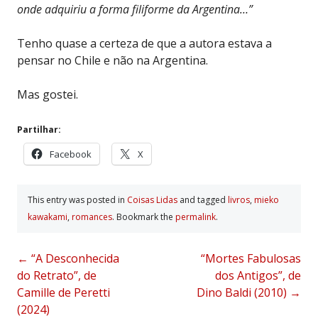
onde adquiriu a forma filiforme da Argentina…”
Tenho quase a certeza de que a autora estava a
pensar no Chile e não na Argentina.
Mas gostei.
Partilhar:
Facebook
X
This entry was posted in
Coisas Lidas
and tagged
livros
,
mieko
kawakami
,
romances
. Bookmark the
permalink
.
Post
←
“A Desconhecida
“Mortes Fabulosas
do Retrato”, de
dos Antigos”, de
navigation
Camille de Peretti
Dino Baldi (2010)
→
(2024)