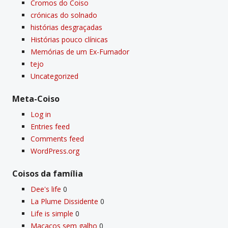
Cromos do Coiso
crónicas do solnado
histórias desgraçadas
Histórias pouco clí­nicas
Memórias de um Ex-Fumador
tejo
Uncategorized
Meta-Coiso
Log in
Entries feed
Comments feed
WordPress.org
Coisos da famí­lia
Dee's life
0
La Plume Dissidente
0
Life is simple
0
Macacos sem galho
0