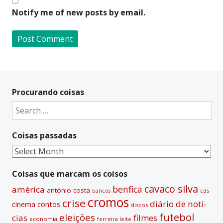
Notify me of new posts by email.
A
l
t
Procurando coisas
e
Search
r
for:
n
Coisas passadas
a
t
Coisas
i
passadas
v
Coisas que marcam os coisos
e
cavaco silva
benfica
américa
antónio costa
cds
bancos
:
cromos
crise
diário de notí­
contos
cinema
discos
futebol
eleições
cias
filmes
economia
ferreira leite