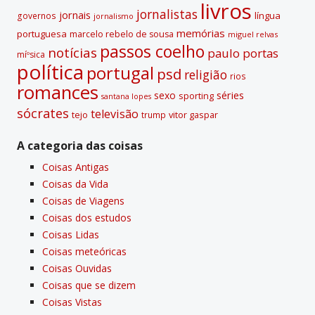
livros
jornalistas
jornais
lí­ngua
governos
jornalismo
memórias
portuguesa
marcelo rebelo de sousa
miguel relvas
passos coelho
notí­cias
paulo portas
míºsica
polí­tica
portugal
psd
religião
rios
romances
sexo
séries
sporting
santana lopes
sócrates
televisão
tejo
vitor gaspar
trump
A categoria das coisas
Coisas Antigas
Coisas da Vida
Coisas de Viagens
Coisas dos estudos
Coisas Lidas
Coisas meteóricas
Coisas Ouvidas
Coisas que se dizem
Coisas Vistas