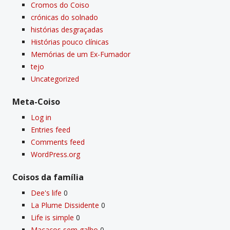
Cromos do Coiso
crónicas do solnado
histórias desgraçadas
Histórias pouco clí­nicas
Memórias de um Ex-Fumador
tejo
Uncategorized
Meta-Coiso
Log in
Entries feed
Comments feed
WordPress.org
Coisos da famí­lia
Dee's life
0
La Plume Dissidente
0
Life is simple
0
Macacos sem galho
0