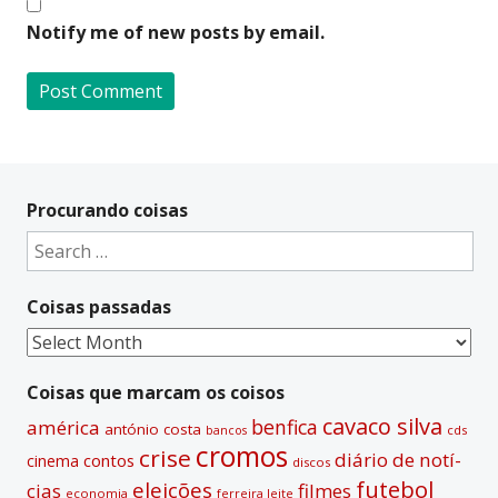
Notify me of new posts by email.
A
l
t
Procurando coisas
e
Search
r
for:
n
Coisas passadas
a
t
Coisas
i
passadas
v
Coisas que marcam os coisos
e
cavaco silva
benfica
américa
antónio costa
cds
bancos
:
cromos
crise
diário de notí­
contos
cinema
discos
futebol
eleições
cias
filmes
economia
ferreira leite