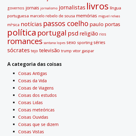
livros
jornalistas
jornais
lí­ngua
governos
jornalismo
memórias
portuguesa
marcelo rebelo de sousa
miguel relvas
passos coelho
notí­cias
paulo portas
míºsica
polí­tica
portugal
psd
religião
rios
romances
sexo
séries
sporting
santana lopes
sócrates
televisão
tejo
vitor gaspar
trump
A categoria das coisas
Coisas Antigas
Coisas da Vida
Coisas de Viagens
Coisas dos estudos
Coisas Lidas
Coisas meteóricas
Coisas Ouvidas
Coisas que se dizem
Coisas Vistas