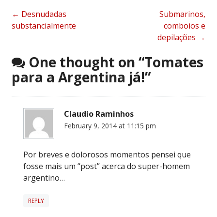
Post
←
Desnudadas
Submarinos,
substancialmente
comboios e
navigation
depilações
→
One thought on “
Tomates
para a Argentina já!
”
Claudio Raminhos
February 9, 2014 at 11:15 pm
Por breves e dolorosos momentos pensei que
fosse mais um “post” acerca do super-homem
argentino…
REPLY