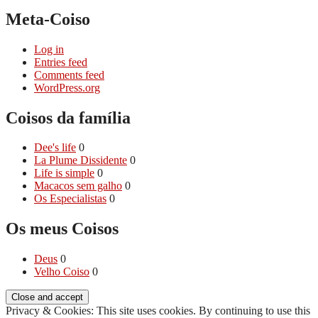
Meta-Coiso
Log in
Entries feed
Comments feed
WordPress.org
Coisos da famí­lia
Dee's life
0
La Plume Dissidente
0
Life is simple
0
Macacos sem galho
0
Os Especialistas
0
Os meus Coisos
Deus
0
Velho Coiso
0
Privacy & Cookies: This site uses cookies. By continuing to use this