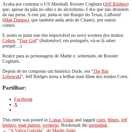
Acaba por contratar o US Marshall, Rooster Cogburn (
Jeff Bridges
)
que, apesar da pála no olho e do alcoolismo, é dos que não desistem
da sua presa. A este par, junta-se um Ranger do Texas, LaBoeuf
(
Matt Damon
), que também anda atrás de Chaney, por outros
crimes.
E assim se junta este trio improvável no novo western dos irmãos
Cohen
, “
True Grit
” (
Indomável
, em português, vá-se lá saber
porquê…)
Realce para as personagens de Mattie e, sobretudo, de Rooster
Cogburn.
Depois de ter composto um histórico Dude, em “
The Big
Lebowski
“, Jeff Bridges torna a brilhar num filme dos irmãos Coen.
Partilhar:
Facebook
X
This entry was posted in
Coisas Vistas
and tagged
coen
,
filmes
,
jeff
bridges
,
matt damon
,
westerns
. Bookmark the
permalink
.
Post
←
“A Viúva Grávida”, de Martin Amis