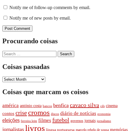
Notify me of follow-up comments by email.
Notify me of new posts by email.
Procurando coisas
Search
for:
Coisas passadas
Coisas
passadas
Coisas que marcam os coisos
cavaco silva
benfica
américa
cinema
antónio costa
cds
bancos
cromos
crise
diário de notí­cias
contos
discos
economia
futebol
eleições
filmes
jornais
governos
ferreira leite
jornalismo
livros
jornalistas
memórias
lí­ngua portuguesa
marcelo rebelo de sousa