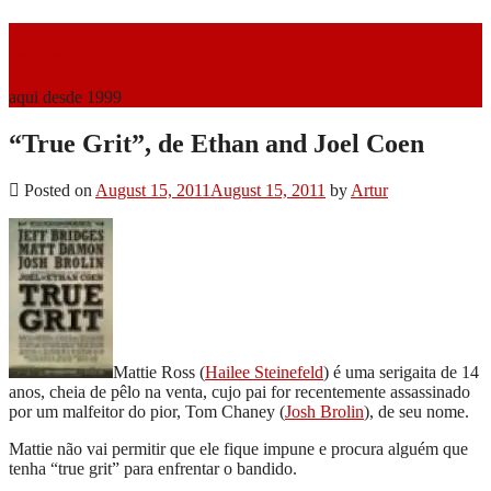
O Coiso
aqui desde 1999
“True Grit”, de Ethan and Joel Coen
Posted on
August 15, 2011
August 15, 2011
by
Artur
Mattie Ross (
Hailee Steinefeld
) é uma serigaita de 14
anos, cheia de pêlo na venta, cujo pai for recentemente assassinado
por um malfeitor do pior, Tom Chaney (
Josh Brolin
), de seu nome.
Mattie não vai permitir que ele fique impune e procura alguém que
tenha “true grit” para enfrentar o bandido.