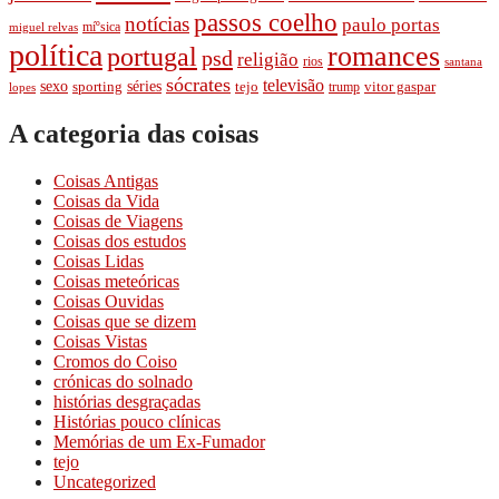
passos coelho
notí­cias
paulo portas
míºsica
miguel relvas
polí­tica
romances
portugal
psd
religião
rios
santana
sócrates
televisão
séries
sexo
sporting
tejo
trump
vitor gaspar
lopes
A categoria das coisas
Coisas Antigas
Coisas da Vida
Coisas de Viagens
Coisas dos estudos
Coisas Lidas
Coisas meteóricas
Coisas Ouvidas
Coisas que se dizem
Coisas Vistas
Cromos do Coiso
crónicas do solnado
histórias desgraçadas
Histórias pouco clí­nicas
Memórias de um Ex-Fumador
tejo
Uncategorized