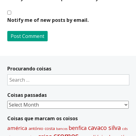
Notify me of new posts by email.
A
l
t
Procurando coisas
e
Search
r
for:
n
Coisas passadas
a
t
Coisas
i
passadas
v
Coisas que marcam os coisos
e
cavaco silva
benfica
américa
antónio costa
cds
bancos
:
cromos