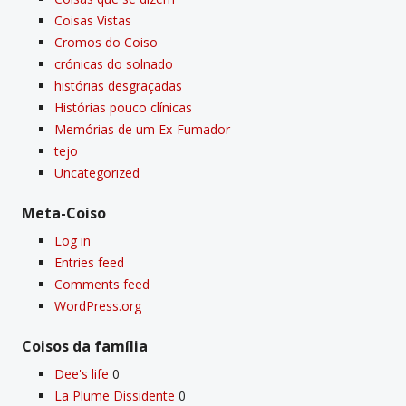
Coisas Vistas
Cromos do Coiso
crónicas do solnado
histórias desgraçadas
Histórias pouco clí­nicas
Memórias de um Ex-Fumador
tejo
Uncategorized
Meta-Coiso
Log in
Entries feed
Comments feed
WordPress.org
Coisos da famí­lia
Dee's life
0
La Plume Dissidente
0