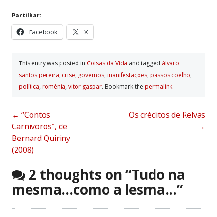
Partilhar:
Facebook
X
This entry was posted in
Coisas da Vida
and tagged
álvaro
santos pereira
,
crise
,
governos
,
manifestações
,
passos coelho
,
polí­tica
,
roménia
,
vitor gaspar
. Bookmark the
permalink
.
Post
←
“Contos
Os créditos de Relvas
Carnívoros”, de
→
navigation
Bernard Quiriny
(2008)
2 thoughts on “
Tudo na
mesma…como a lesma…
”