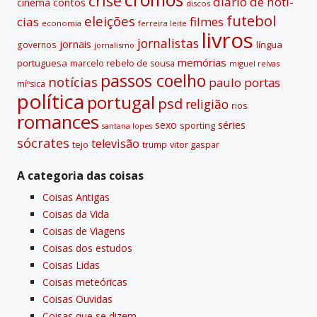
crise
diário de notí­
contos
cinema
discos
futebol
eleições
cias
filmes
economia
ferreira leite
livros
jornalistas
jornais
lí­ngua
governos
jornalismo
memórias
portuguesa
marcelo rebelo de sousa
miguel relvas
passos coelho
notí­cias
paulo portas
míºsica
polí­tica
portugal
psd
religião
rios
romances
sexo
séries
sporting
santana lopes
sócrates
televisão
tejo
vitor gaspar
trump
A categoria das coisas
Coisas Antigas
Coisas da Vida
Coisas de Viagens
Coisas dos estudos
Coisas Lidas
Coisas meteóricas
Coisas Ouvidas
Coisas que se dizem