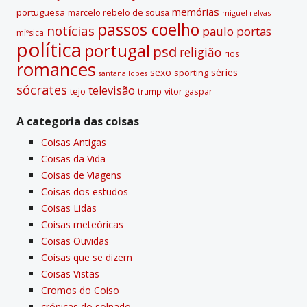
memórias
portuguesa
marcelo rebelo de sousa
miguel relvas
passos coelho
notí­cias
paulo portas
míºsica
polí­tica
portugal
psd
religião
rios
romances
sexo
séries
sporting
santana lopes
sócrates
televisão
tejo
vitor gaspar
trump
A categoria das coisas
Coisas Antigas
Coisas da Vida
Coisas de Viagens
Coisas dos estudos
Coisas Lidas
Coisas meteóricas
Coisas Ouvidas
Coisas que se dizem
Coisas Vistas
Cromos do Coiso
crónicas do solnado