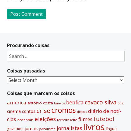
A
l
t
Procurando coisas
e
Search
r
for:
n
Coisas passadas
a
t
Coisas
i
passadas
v
Coisas que marcam os coisos
e
cavaco silva
benfica
américa
antónio costa
cds
bancos
:
cromos
crise
diário de notí­
contos
cinema
discos
futebol
eleições
cias
filmes
economia
ferreira leite
livros
jornalistas
jornais
lí­ngua
governos
jornalismo