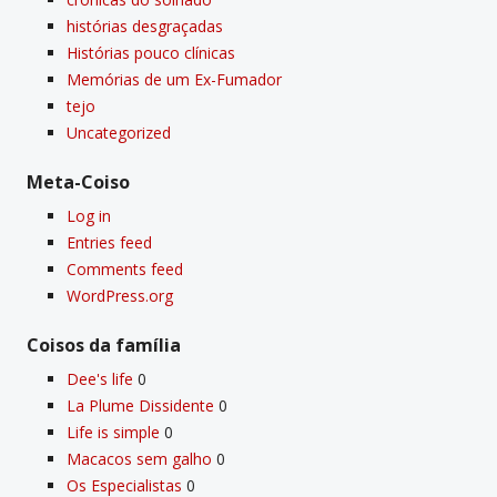
histórias desgraçadas
Histórias pouco clí­nicas
Memórias de um Ex-Fumador
tejo
Uncategorized
Meta-Coiso
Log in
Entries feed
Comments feed
WordPress.org
Coisos da famí­lia
Dee's life
0
La Plume Dissidente
0
Life is simple
0
Macacos sem galho
0
Os Especialistas
0