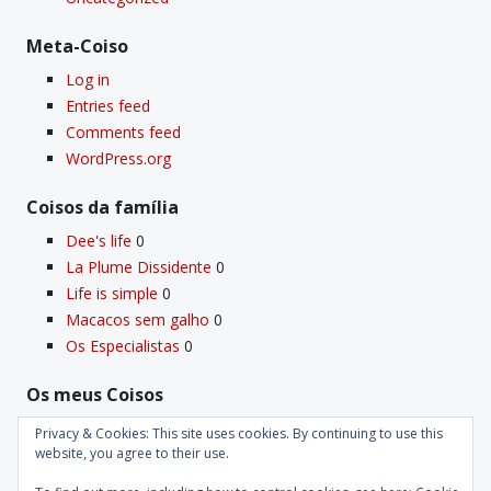
Meta-Coiso
Log in
Entries feed
Comments feed
WordPress.org
Coisos da famí­lia
Dee's life
0
La Plume Dissidente
0
Life is simple
0
Macacos sem galho
0
Os Especialistas
0
Os meus Coisos
Deus
0
Privacy & Cookies: This site uses cookies. By continuing to use this
Velho Coiso
0
website, you agree to their use.