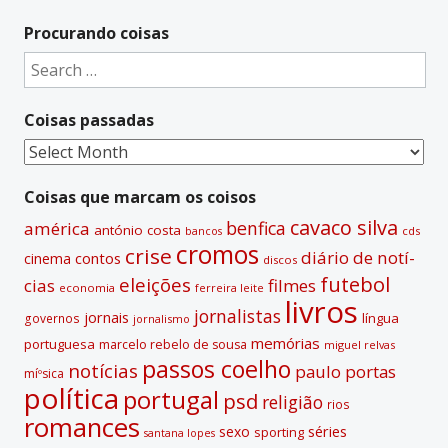
l
t
Procurando coisas
e
Search
r
for:
n
Coisas passadas
a
t
Coisas
i
passadas
v
Coisas que marcam os coisos
e
cavaco silva
benfica
américa
antónio costa
cds
bancos
:
cromos
crise
diário de notí­
contos
cinema
discos
futebol
eleições
cias
filmes
economia
ferreira leite
livros
jornalistas
jornais
lí­ngua
governos
jornalismo
memórias
portuguesa
marcelo rebelo de sousa
miguel relvas
passos coelho
notí­cias
paulo portas
míºsica
polí­tica
portugal
psd
religião
rios
romances
sexo
séries
sporting
santana lopes