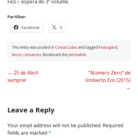
Fico í espera do 3º volume.
Partilhar:
Facebook
X
This entry was posted in
Coisas Lidas
and tagged
knausgard
,
livros
,
romances
. Bookmark the
permalink
.
Post
←
25 de Abril
“Número Zero” de
sempre!
Umberto Eco (2015)
navigation
→
Leave a Reply
Your email address will not be published.
Required
fields are marked
*