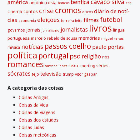
cavaco silva
benfica
américa
antónio costa
cds
bancos
:
cromos
crise
diário de notí­
contos
cinema
discos
futebol
eleições
cias
filmes
economia
ferreira leite
livros
jornalistas
jornais
lí­ngua
governos
jornalismo
memórias
portuguesa
marcelo rebelo de sousa
miguel relvas
passos coelho
notí­cias
paulo portas
míºsica
polí­tica
portugal
psd
religião
rios
romances
sexo
séries
sporting
santana lopes
sócrates
televisão
tejo
vitor gaspar
trump
A categoria das coisas
Coisas Antigas
Coisas da Vida
Coisas de Viagens
Coisas dos estudos
Coisas Lidas
Coisas meteóricas