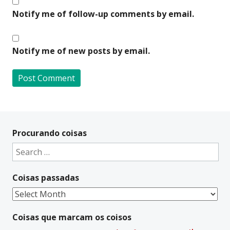
Notify me of follow-up comments by email.
Notify me of new posts by email.
A
l
t
Procurando coisas
e
Search
r
for:
n
Coisas passadas
a
t
Coisas
i
passadas
v
Coisas que marcam os coisos
e