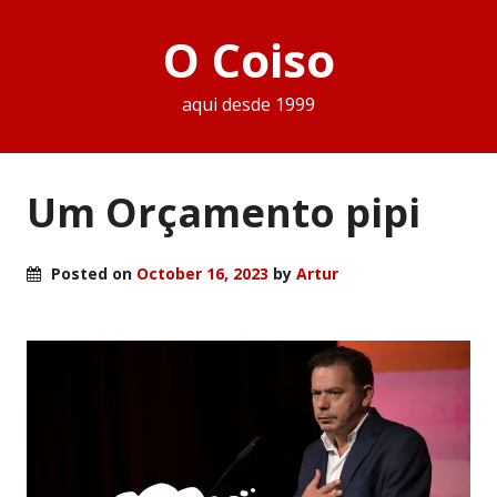
O Coiso
aqui desde 1999
Um Orçamento pipi
Posted on
October 16, 2023
by
Artur