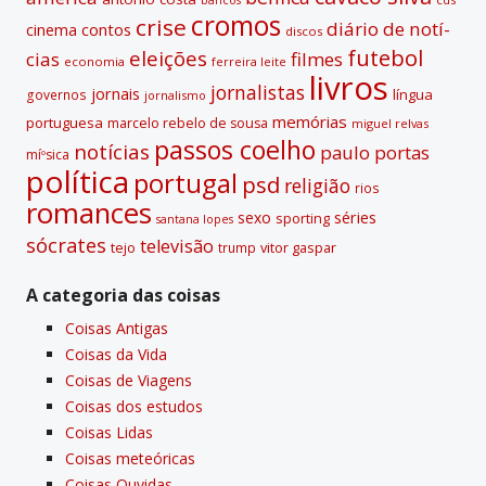
bancos
:
cromos
crise
diário de notí­
contos
cinema
discos
futebol
eleições
cias
filmes
economia
ferreira leite
livros
jornalistas
jornais
lí­ngua
governos
jornalismo
memórias
portuguesa
marcelo rebelo de sousa
miguel relvas
passos coelho
notí­cias
paulo portas
míºsica
polí­tica
portugal
psd
religião
rios
romances
sexo
séries
sporting
santana lopes
sócrates
televisão
tejo
vitor gaspar
trump
A categoria das coisas
Coisas Antigas
Coisas da Vida
Coisas de Viagens
Coisas dos estudos
Coisas Lidas
Coisas meteóricas
Coisas Ouvidas