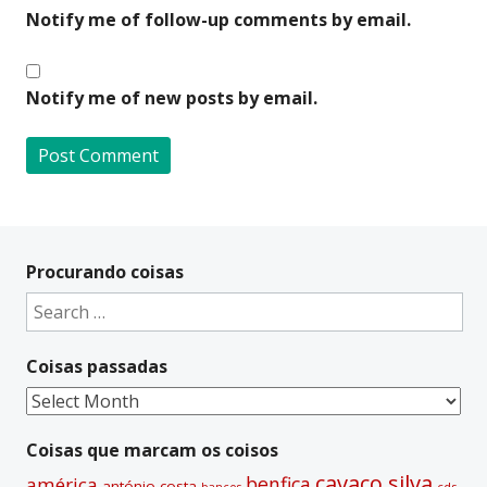
Notify me of follow-up comments by email.
Notify me of new posts by email.
A
l
t
Procurando coisas
e
Search
r
for:
n
Coisas passadas
a
t
Coisas
i
passadas
v
Coisas que marcam os coisos
e
cavaco silva
benfica
américa
antónio costa
cds