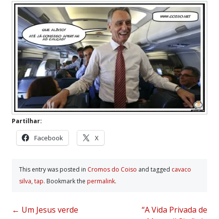
Partilhar:
Facebook
X
This entry was posted in
Cromos do Coiso
and tagged
cavaco
silva
,
tap
. Bookmark the
permalink
.
Post
←
Um Jesus verde
“A Vida Privada de