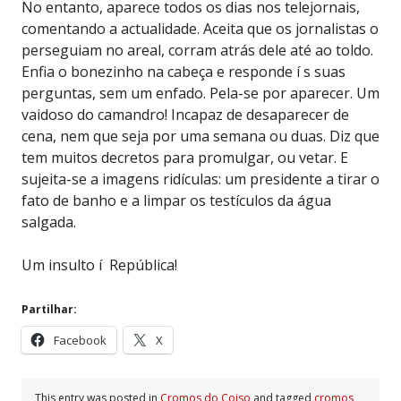
No entanto, aparece todos os dias nos telejornais,
comentando a actualidade. Aceita que os jornalistas o
perseguiam no areal, corram atrás dele até ao toldo.
Enfia o bonezinho na cabeça e responde í s suas
perguntas, sem um enfado. Pela-se por aparecer. Um
vaidoso do camandro! Incapaz de desaparecer de
cena, nem que seja por uma semana ou duas. Diz que
tem muitos decretos para promulgar, ou vetar. E
sujeita-se a imagens ridículas: um presidente a tirar o
fato de banho e a limpar os testículos da água
salgada.
Um insulto í República!
Partilhar:
Facebook
X
This entry was posted in
Cromos do Coiso
and tagged
cromos
,