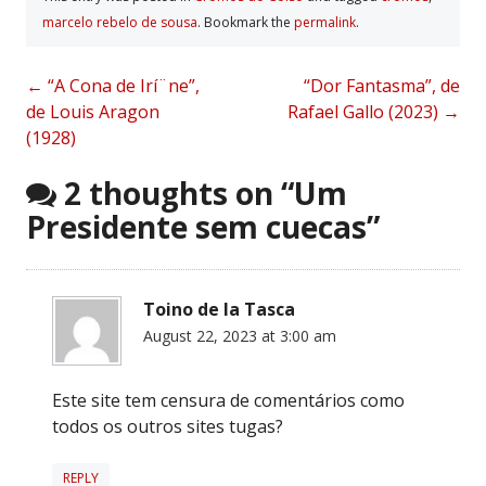
marcelo rebelo de sousa
. Bookmark the
permalink
.
Post
←
“A Cona de Irí¨ne”,
“Dor Fantasma”, de
de Louis Aragon
Rafael Gallo (2023)
→
navigation
(1928)
2 thoughts on “
Um
Presidente sem cuecas
”
Toino de la Tasca
August 22, 2023 at 3:00 am
Este site tem censura de comentários como
todos os outros sites tugas?
REPLY