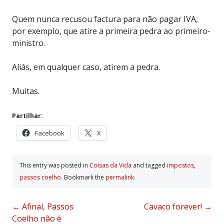
Quem nunca recusou factura para não pagar IVA,
por exemplo, que atire a primeira pedra ao primeiro-
ministro.
Aliás, em qualquer caso, atirem a pedra.
Muitas.
Partilhar:
Facebook
X
This entry was posted in
Coisas da Vida
and tagged
impostos
,
passos coelho
. Bookmark the
permalink
.
Post
←
Afinal, Passos
Cavaco forever!
→
Coelho não é