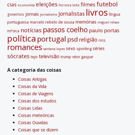
futebol
eleições
cias
filmes
economia
ferreira leite
livros
jornalistas
jornais
lí­ngua
governos
jornalismo
memórias
portuguesa
marcelo rebelo de sousa
miguel relvas
passos coelho
notí­cias
paulo portas
míºsica
polí­tica
portugal
psd
religião
rios
romances
sexo
séries
sporting
santana lopes
sócrates
televisão
tejo
vitor gaspar
trump
A categoria das coisas
Coisas Antigas
Coisas da Vida
Coisas de Viagens
Coisas dos estudos
Coisas Lidas
Coisas meteóricas
Coisas Ouvidas
Coisas que se dizem