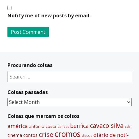
Notify me of new posts by email.
A
l
t
Procurando coisas
e
Search
r
for:
n
Coisas passadas
a
t
Coisas
i
passadas
v
Coisas que marcam os coisos
e
cavaco silva
benfica
américa
antónio costa
cds
bancos
:
cromos
crise
diário de notí­
contos
cinema
discos