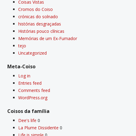
Coisas Vistas
Cromos do Coiso
crónicas do solnado
histórias desgraçadas
Histórias pouco clí­nicas
Memórias de um Ex-Fumador
tejo
Uncategorized
Meta-Coiso
Log in
Entries feed
Comments feed
WordPress.org
Coisos da famí­lia
Dee's life
0
La Plume Dissidente
0
Life is simple
0