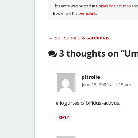
This entry was posted in
Coisas dos estudos
and
Bookmark the
permalink
.
Post
←
Sol, salmão & sardinhas
navigation
3 thoughts on “
Um
pitroile
June 15, 2009 at 4:19 pm
e iogurtes c/ bifidus-activus….
REPLY