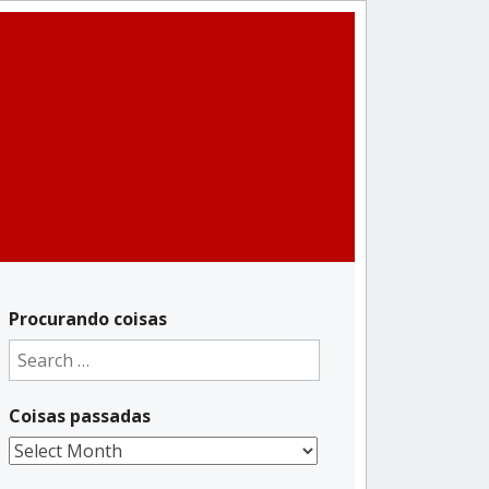
Procurando coisas
Search
for:
Coisas passadas
Coisas
passadas