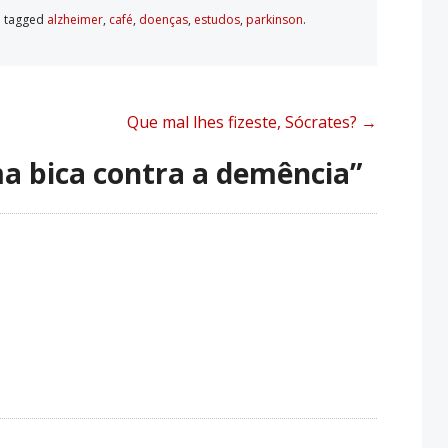
 tagged
alzheimer
,
café
,
doenças
,
estudos
,
parkinson
.
Que mal lhes fizeste, Sócrates?
→
a bica contra a demência
”