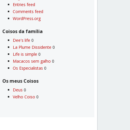
Entries feed
Comments feed
WordPress.org
Coisos da famí­lia
Dee's life
0
La Plume Dissidente
0
Life is simple
0
Macacos sem galho
0
Os Especialistas
0
Os meus Coisos
Deus
0
Velho Coiso
0