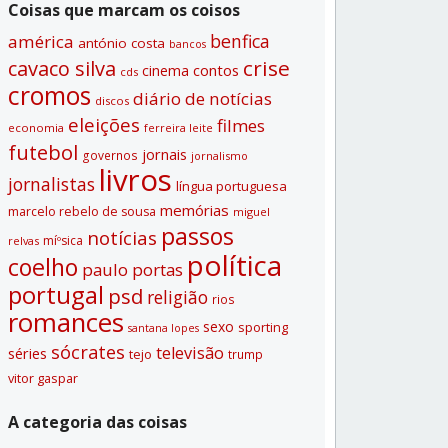
Coisas que marcam os coisos
benfica
américa
antónio costa
bancos
crise
cavaco silva
contos
cinema
cds
cromos
diário de notí­cias
discos
eleições
filmes
economia
ferreira leite
futebol
jornais
governos
jornalismo
livros
jornalistas
lí­ngua portuguesa
memórias
marcelo rebelo de sousa
miguel
passos
notí­cias
míºsica
relvas
polí­tica
coelho
paulo portas
portugal
psd
religião
rios
romances
sexo
sporting
santana lopes
sócrates
televisão
séries
tejo
trump
vitor gaspar
A categoria das coisas