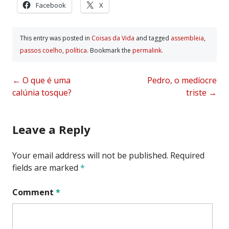
Facebook
X
This entry was posted in
Coisas da Vida
and tagged
assembleia
,
passos coelho
,
polí­tica
. Bookmark the
permalink
.
Post
←
O que é uma
Pedro, o medíocre
calúnia tosque?
triste
→
navigation
Leave a Reply
Your email address will not be published.
Required
fields are marked
*
Comment
*