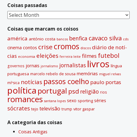
Coisas passadas
a
t
Coisas
i
passadas
v
Coisas que marcam os coisos
e
cavaco silva
benfica
américa
antónio costa
cds
bancos
:
cromos
crise
diário de notí­
contos
cinema
discos
futebol
eleições
cias
filmes
economia
ferreira leite
livros
jornalistas
jornais
lí­ngua
governos
jornalismo
memórias
portuguesa
marcelo rebelo de sousa
miguel relvas
passos coelho
notí­cias
paulo portas
míºsica
polí­tica
portugal
psd
religião
rios
romances
sexo
séries
sporting
santana lopes
sócrates
televisão
tejo
vitor gaspar
trump
A categoria das coisas
Coisas Antigas