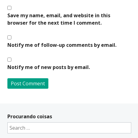
Save my name, email, and website in this
browser for the next time I comment.
Notify me of follow-up comments by email.
Notify me of new posts by email.
A
l
t
Procurando coisas
e
Search
r
for:
n