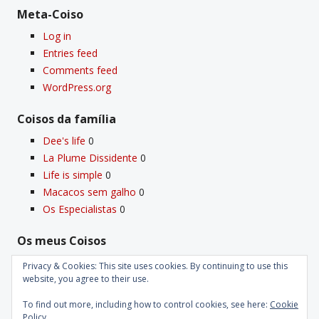
Meta-Coiso
Log in
Entries feed
Comments feed
WordPress.org
Coisos da famí­lia
Dee's life
0
La Plume Dissidente
0
Life is simple
0
Macacos sem galho
0
Os Especialistas
0
Os meus Coisos
Deus
0
Privacy & Cookies: This site uses cookies. By continuing to use this
Velho Coiso
0
website, you agree to their use.
To find out more, including how to control cookies, see here:
Cookie
Policy