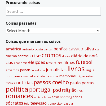
t
Procurando coisas
e
Search
r
for:
n
Coisas passadas
a
t
Coisas
i
passadas
v
Coisas que marcam os coisos
e
cavaco silva
benfica
américa
antónio costa
cds
bancos
:
cromos
crise
diário de notí­
contos
cinema
discos
futebol
eleições
cias
filmes
economia
ferreira leite
livros
jornalistas
jornais
lí­ngua
governos
jornalismo
memórias
portuguesa
marcelo rebelo de sousa
miguel relvas
passos coelho
notí­cias
paulo portas
míºsica
polí­tica
portugal
psd
religião
rios
romances
sexo
séries
sporting
santana lopes
sócrates
televisão
tejo
vitor gaspar
trump