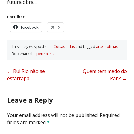
futura obra…
Partilhar:
Facebook
X
This entry was posted in
Coisas Lidas
and tagged
arte
,
notí­cias
.
Bookmark the
permalink
.
Post
←
Rui Rio não se
Quem tem medo do
esfarrapa
Pan?
→
navigation
Leave a Reply
Your email address will not be published.
Required
fields are marked
*