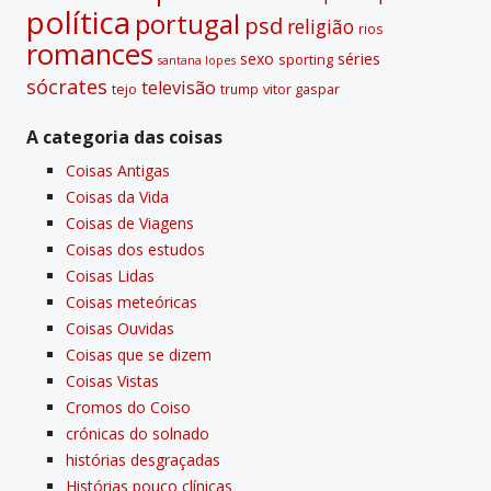
polí­tica
portugal
psd
religião
rios
romances
sexo
séries
sporting
santana lopes
sócrates
televisão
tejo
vitor gaspar
trump
A categoria das coisas
Coisas Antigas
Coisas da Vida
Coisas de Viagens
Coisas dos estudos
Coisas Lidas
Coisas meteóricas
Coisas Ouvidas
Coisas que se dizem
Coisas Vistas
Cromos do Coiso
crónicas do solnado
histórias desgraçadas
Histórias pouco clí­nicas