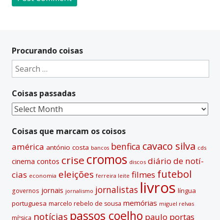
A
l
t
Procurando coisas
e
Search
r
for:
n
Coisas passadas
a
t
Coisas
i
passadas
v
Coisas que marcam os coisos
e
cavaco silva
benfica
américa
antónio costa
cds
bancos
:
cromos
crise
diário de notí­
contos
cinema
discos
futebol
eleições
cias
filmes
economia
ferreira leite
livros
jornalistas
jornais
lí­ngua
governos
jornalismo
memórias
portuguesa
marcelo rebelo de sousa
miguel relvas
passos coelho
notí­cias
paulo portas
míºsica