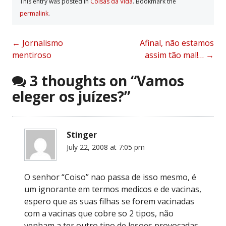
This entry was posted in
Coisas da Vida
. Bookmark the
permalink
.
Post
←
Jornalismo
Afinal, não estamos
mentiroso
assim tão mal!…
→
navigation
3 thoughts on “
Vamos
eleger os juízes?
”
Stinger
July 22, 2008 at 7:05 pm
O senhor “Coiso” nao passa de isso mesmo, é
um ignorante em termos medicos e de vacinas,
espero que as suas filhas se forem vacinadas
com a vacinas que cobre so 2 tipos, não
venham a ter outro tipo de lesoes provocadas