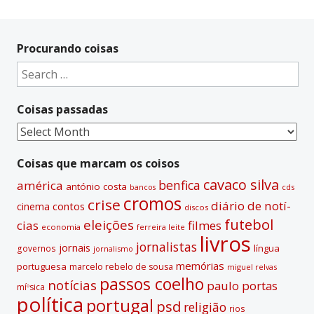
A
l
t
Procurando coisas
e
Search
r
for:
n
Coisas passadas
a
t
Coisas
i
passadas
v
Coisas que marcam os coisos
e
cavaco silva
benfica
américa
antónio costa
cds
bancos
:
cromos
crise
diário de notí­
contos
cinema
discos
futebol
eleições
cias
filmes
economia
ferreira leite
livros
jornalistas
jornais
lí­ngua
governos
jornalismo
memórias
portuguesa
marcelo rebelo de sousa
miguel relvas
passos coelho
notí­cias
paulo portas
míºsica
polí­tica
portugal
psd
religião
rios