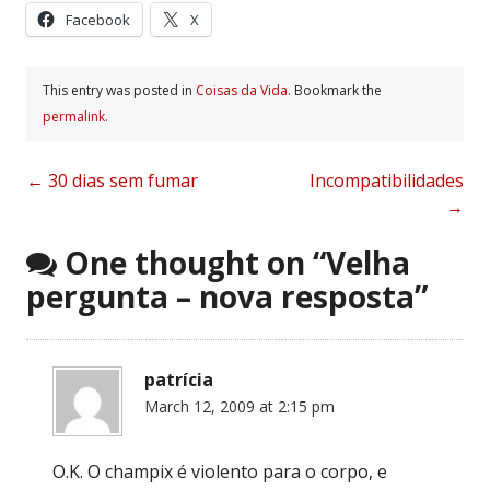
Facebook
X
This entry was posted in
Coisas da Vida
. Bookmark the
permalink
.
Post
←
30 dias sem fumar
Incompatibilidades
→
navigation
One thought on “
Velha
pergunta – nova resposta
”
patrícia
March 12, 2009 at 2:15 pm
O.K. O champix é violento para o corpo, e