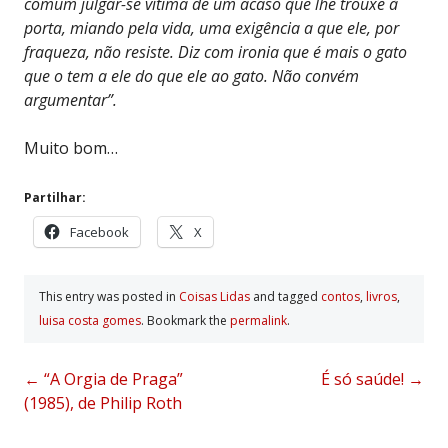
comum julgar-se vítima de um acaso que lhe trouxe à
porta, miando pela vida, uma exigência a que ele, por
fraqueza, não resiste. Diz com ironia que é mais o gato
que o tem a ele do que ele ao gato. Não convém
argumentar”.
Muito bom…
Partilhar:
Facebook
X
This entry was posted in
Coisas Lidas
and tagged
contos
,
livros
,
luisa costa gomes
. Bookmark the
permalink
.
Post
←
“A Orgia de Praga”
É só saúde!
→
(1985), de Philip Roth
navigation