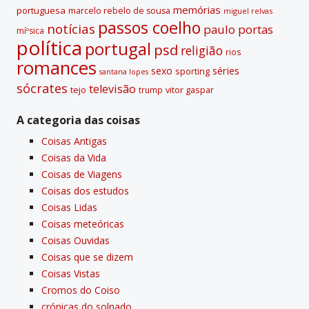
memórias
portuguesa
marcelo rebelo de sousa
miguel relvas
passos coelho
notí­cias
paulo portas
míºsica
polí­tica
portugal
psd
religião
rios
romances
sexo
séries
sporting
santana lopes
sócrates
televisão
tejo
vitor gaspar
trump
A categoria das coisas
Coisas Antigas
Coisas da Vida
Coisas de Viagens
Coisas dos estudos
Coisas Lidas
Coisas meteóricas
Coisas Ouvidas
Coisas que se dizem
Coisas Vistas
Cromos do Coiso
crónicas do solnado