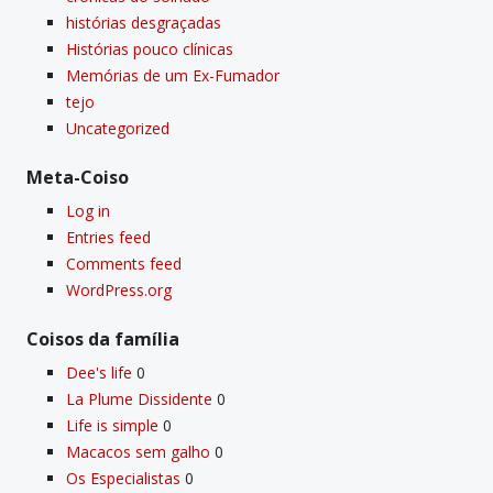
histórias desgraçadas
Histórias pouco clí­nicas
Memórias de um Ex-Fumador
tejo
Uncategorized
Meta-Coiso
Log in
Entries feed
Comments feed
WordPress.org
Coisos da famí­lia
Dee's life
0
La Plume Dissidente
0
Life is simple
0
Macacos sem galho
0
Os Especialistas
0