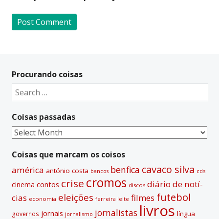
A
l
t
Procurando coisas
e
Search
r
for:
n
Coisas passadas
a
t
Coisas
i
passadas
v
Coisas que marcam os coisos
e
cavaco silva
benfica
américa
antónio costa
cds
bancos
:
cromos
crise
diário de notí­
contos
cinema
discos
futebol
eleições
cias
filmes
economia
ferreira leite
livros
jornalistas
jornais
lí­ngua
governos
jornalismo