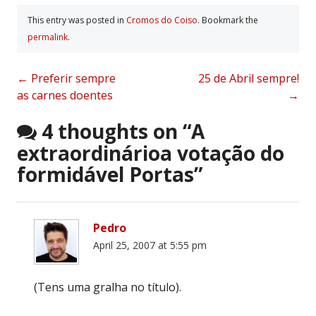
This entry was posted in
Cromos do Coiso
. Bookmark the
permalink
.
Post
←
Preferir sempre
25 de Abril sempre!
as carnes doentes
→
navigation
4 thoughts on “
A
extraordinárioa votação do
formidável Portas
”
Pedro
April 25, 2007 at 5:55 pm
(Tens uma gralha no título).