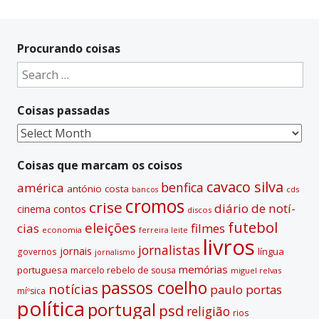
A
l
t
Procurando coisas
e
Search
r
for:
n
Coisas passadas
a
t
Coisas
i
passadas
v
Coisas que marcam os coisos
e
cavaco silva
benfica
américa
antónio costa
cds
bancos
:
cromos
crise
diário de notí­
contos
cinema
discos
futebol
eleições
cias
filmes
economia
ferreira leite
livros
jornalistas
jornais
lí­ngua
governos
jornalismo
memórias
portuguesa
marcelo rebelo de sousa
miguel relvas
passos coelho
notí­cias
paulo portas
míºsica
polí­tica
portugal
psd
religião
rios