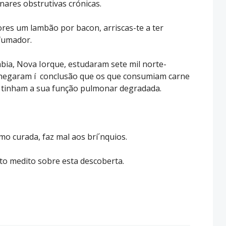
ares obstrutivas crónicas.
ores um lambão por bacon, arriscas-te a ter
 fumador.
mbia, Nova Iorque, estudaram sete mil norte-
 chegaram í conclusão que os que consumiam carne
, tinham a sua função pulmonar degradada.
mo curada, faz mal aos brí´nquios.
o medito sobre esta descoberta.