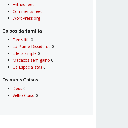
Entries feed
Comments feed
WordPress.org
Coisos da famí­lia
Dee's life
0
La Plume Dissidente
0
Life is simple
0
Macacos sem galho
0
Os Especialistas
0
Os meus Coisos
Deus
0
Velho Coiso
0