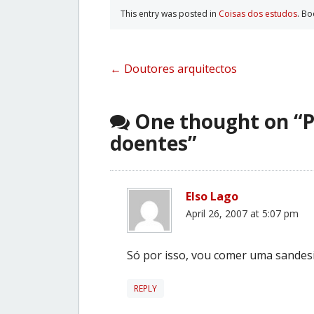
This entry was posted in
Coisas dos estudos
. B
Post
←
Doutores arquitectos
navigation
One thought on “
P
doentes
”
Elso Lago
April 26, 2007 at 5:07 pm
Só por isso, vou comer uma sandesi
REPLY