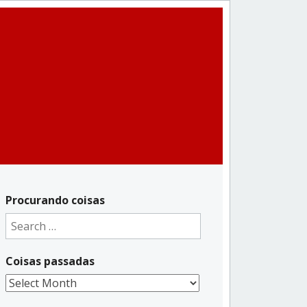
Procurando coisas
Search
for:
Coisas passadas
Coisas
passadas