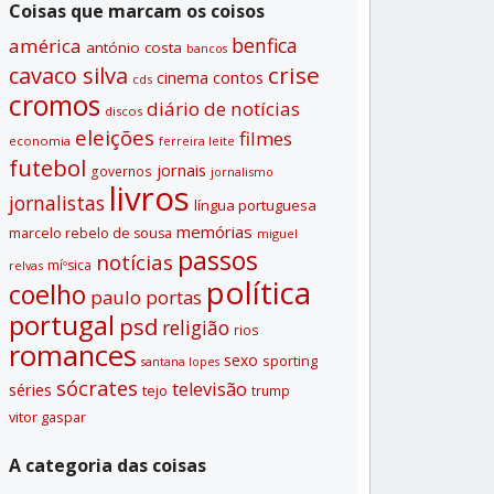
Coisas que marcam os coisos
benfica
américa
antónio costa
bancos
crise
cavaco silva
contos
cinema
cds
cromos
diário de notí­cias
discos
eleições
filmes
economia
ferreira leite
futebol
jornais
governos
jornalismo
livros
jornalistas
lí­ngua portuguesa
memórias
marcelo rebelo de sousa
miguel
passos
notí­cias
míºsica
relvas
polí­tica
coelho
paulo portas
portugal
psd
religião
rios
romances
sexo
sporting
santana lopes
sócrates
televisão
séries
tejo
trump
vitor gaspar
A categoria das coisas