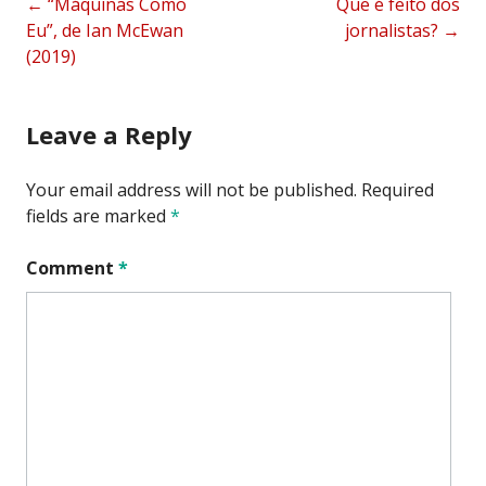
Post
←
“Máquinas Como
Que é feito dos
Eu”, de Ian McEwan
jornalistas?
→
navigation
(2019)
Leave a Reply
Your email address will not be published.
Required
fields are marked
*
Comment
*