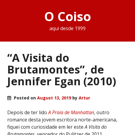
O Coiso
aqui desde 1999
“A Visita do
Brutamontes”, de
Jennifer Egan (2010)
Posted on
August 13, 2019
by
Artur
Depois de ter lido
A Praia de Manhattan
, outro
romance desta jovem escritora norte-americana,
fiquei com curiosidade em ler este
A Visita do
Brutamontes
, vencedor do Pulitzer de 2011.