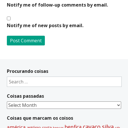
Notify me of follow-up comments by email.
Notify me of new posts by email.
A
l
t
Procurando coisas
e
Search
r
for:
n
Coisas passadas
a
t
Coisas
i
passadas
v
Coisas que marcam os coisos
e
cavaco silva
benfica
américa
antónio costa
cds
bancos