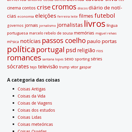
:
cromos
crise
diário de notí­
contos
cinema
discos
futebol
eleições
cias
filmes
economia
ferreira leite
livros
jornalistas
jornais
lí­ngua
governos
jornalismo
memórias
portuguesa
marcelo rebelo de sousa
miguel relvas
passos coelho
notí­cias
paulo portas
míºsica
polí­tica
portugal
psd
religião
rios
romances
sexo
séries
sporting
santana lopes
sócrates
televisão
tejo
vitor gaspar
trump
A categoria das coisas
Coisas Antigas
Coisas da Vida
Coisas de Viagens
Coisas dos estudos
Coisas Lidas
Coisas meteóricas
Coisas Ouvidas