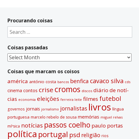
A
l
t
Procurando coisas
e
Search
r
for:
n
Coisas passadas
a
t
Coisas
i
passadas
v
Coisas que marcam os coisos
e
cavaco silva
benfica
américa
antónio costa
cds
bancos
:
cromos
crise
diário de notí­
contos
cinema
discos
futebol
eleições
cias
filmes
economia
ferreira leite
livros
jornalistas
jornais
lí­ngua
governos
jornalismo
memórias
portuguesa
marcelo rebelo de sousa
miguel relvas
passos coelho
notí­cias
paulo portas
míºsica
polí­tica
portugal
psd
religião
rios