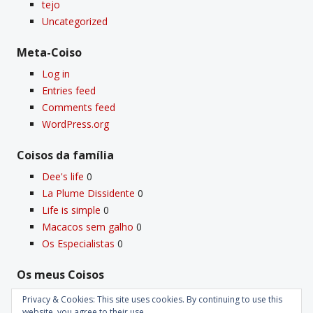
tejo
Uncategorized
Meta-Coiso
Log in
Entries feed
Comments feed
WordPress.org
Coisos da famí­lia
Dee's life
0
La Plume Dissidente
0
Life is simple
0
Macacos sem galho
0
Os Especialistas
0
Os meus Coisos
Deus
0
Privacy & Cookies: This site uses cookies. By continuing to use this
Velho Coiso
0
website, you agree to their use.