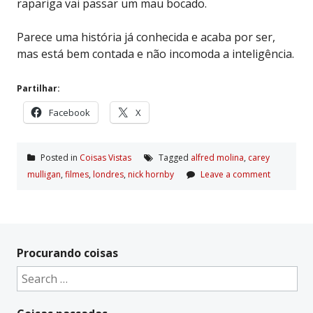
rapariga vai passar um mau bocado.
Parece uma história já conhecida e acaba por ser,
mas está bem contada e não incomoda a inteligência.
Partilhar:
Facebook
X
Posted in
Coisas Vistas
Tagged
alfred molina
,
carey
mulligan
,
filmes
,
londres
,
nick hornby
Leave a comment
Procurando coisas
Search
for: