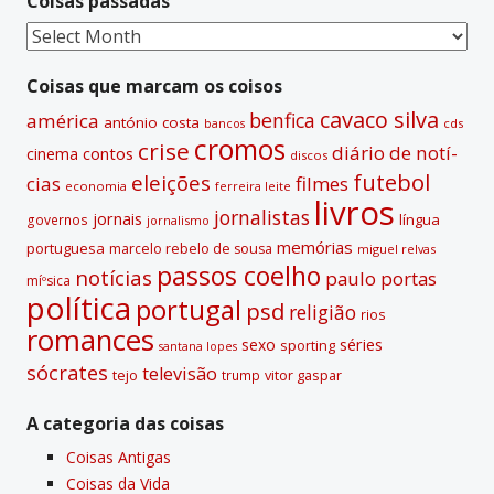
Coisas passadas
Coisas
passadas
Coisas que marcam os coisos
cavaco silva
benfica
américa
antónio costa
cds
bancos
cromos
crise
diário de notí­
contos
cinema
discos
futebol
eleições
cias
filmes
economia
ferreira leite
livros
jornalistas
jornais
lí­ngua
governos
jornalismo
memórias
portuguesa
marcelo rebelo de sousa
miguel relvas
passos coelho
notí­cias
paulo portas
míºsica
polí­tica
portugal
psd
religião
rios
romances
sexo
séries
sporting
santana lopes
sócrates
televisão
tejo
vitor gaspar
trump
A categoria das coisas
Coisas Antigas
Coisas da Vida