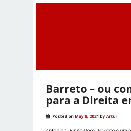
Barreto – ou co
para a Direita 
Posted on
May 8, 2021
by
Artur
António “…Pingo Doce” Barreto é um p