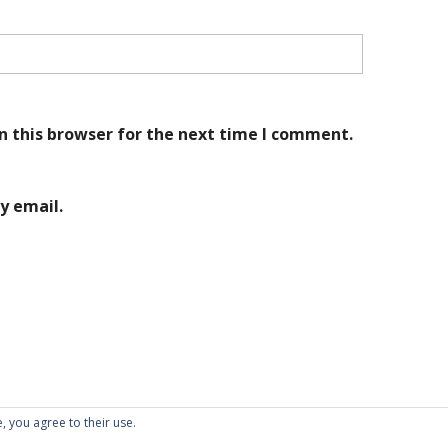
n this browser for the next time I comment.
y email.
, you agree to their use.
Proudly powered by WordPress
|
Theme: Kubrick 2014.