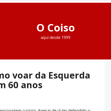
O Coiso
aqui desde 1999
mo voar da Esquerda
em 60 anos
ersonagem curioso. Apesar de já ter defendido o