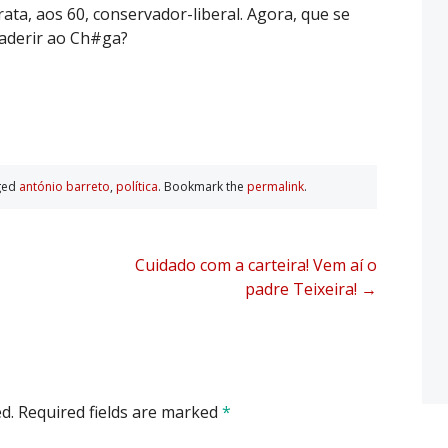
crata, aos 60, conservador-liberal. Agora, que se
 aderir ao Ch#ga?
ged
antónio barreto
,
polí­tica
. Bookmark the
permalink
.
Cuidado com a carteira! Vem aí o
padre Teixeira!
→
d.
Required fields are marked
*