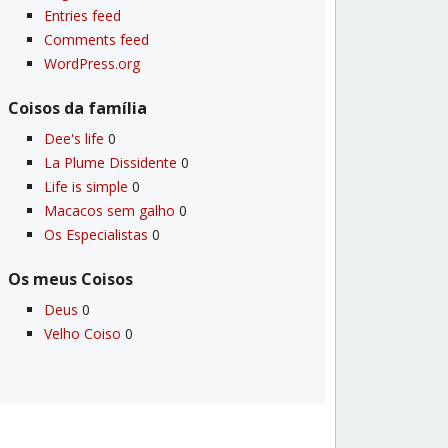
Entries feed
Comments feed
WordPress.org
Coisos da famí­lia
Dee's life
0
La Plume Dissidente
0
Life is simple
0
Macacos sem galho
0
Os Especialistas
0
Os meus Coisos
Deus
0
Velho Coiso
0