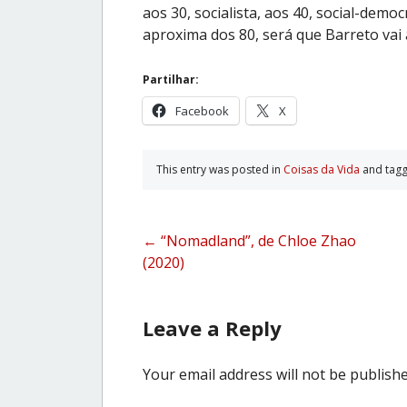
aos 30, socialista, aos 40, social-demo
aproxima dos 80, será que Barreto vai
Partilhar:
Facebook
X
This entry was posted in
Coisas da Vida
and tag
Post
←
“Nomadland”, de Chloe Zhao
(2020)
navigation
Leave a Reply
Your email address will not be publishe