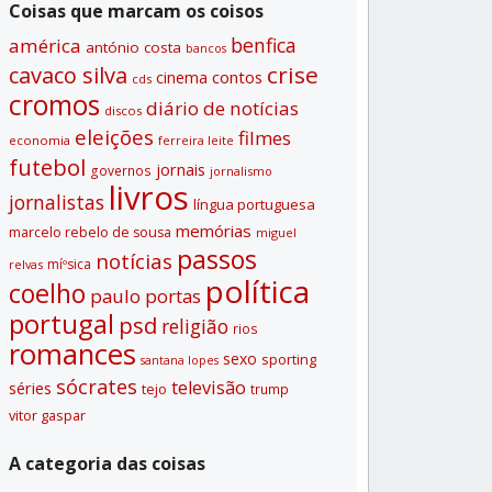
Coisas que marcam os coisos
benfica
américa
antónio costa
bancos
crise
cavaco silva
contos
cinema
cds
cromos
diário de notí­cias
discos
eleições
filmes
economia
ferreira leite
futebol
jornais
governos
jornalismo
livros
jornalistas
lí­ngua portuguesa
memórias
marcelo rebelo de sousa
miguel
passos
notí­cias
míºsica
relvas
polí­tica
coelho
paulo portas
portugal
psd
religião
rios
romances
sexo
sporting
santana lopes
sócrates
televisão
séries
tejo
trump
vitor gaspar
A categoria das coisas