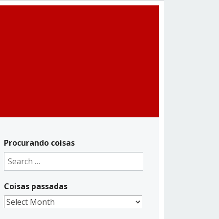
Procurando coisas
Search
for:
Coisas passadas
Coisas
passadas