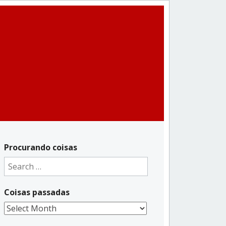
Procurando coisas
Search
for:
Coisas passadas
Coisas
passadas