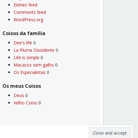
Entries feed
Comments feed
WordPress.org
Coisos da famí­lia
Dee's life
0
La Plume Dissidente
0
Life is simple
0
Macacos sem galho
0
Os Especialistas
0
Os meus Coisos
Deus
0
Velho Coiso
0