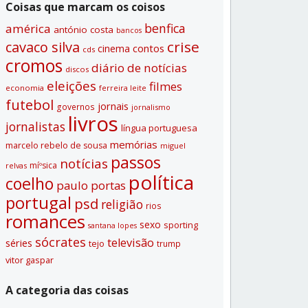
Coisas que marcam os coisos
benfica
américa
antónio costa
bancos
crise
cavaco silva
contos
cinema
cds
cromos
diário de notí­cias
discos
eleições
filmes
economia
ferreira leite
futebol
jornais
governos
jornalismo
livros
jornalistas
lí­ngua portuguesa
memórias
marcelo rebelo de sousa
miguel
passos
notí­cias
míºsica
relvas
polí­tica
coelho
paulo portas
portugal
psd
religião
rios
romances
sexo
sporting
santana lopes
sócrates
televisão
séries
tejo
trump
vitor gaspar
A categoria das coisas