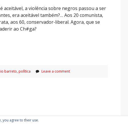
é aceitável, a violência sobre negros passou a ser
, antes, era aceitável também?… Aos 20 comunista,
crata, aos 60, conservador-liberal. Agora, que se
 aderir ao Ch#ga?
io barreto
,
polí­tica
Leave a comment
, you agree to their use.
Proudly powered by WordPress
|
Theme: Kubrick 2014.