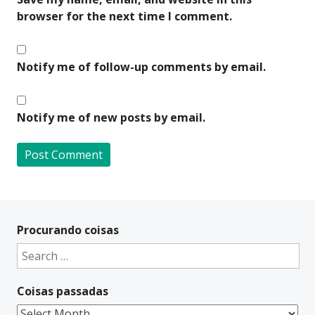
browser for the next time I comment.
Notify me of follow-up comments by email.
Notify me of new posts by email.
A
l
t
Procurando coisas
e
Search
r
for:
n
Coisas passadas
a
t
Coisas