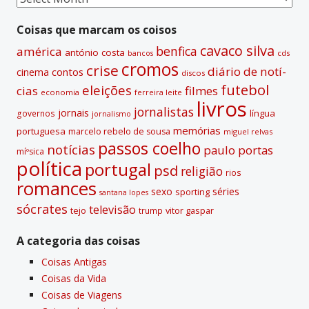
i
passadas
v
Coisas que marcam os coisos
e
cavaco silva
benfica
américa
antónio costa
cds
bancos
:
cromos
crise
diário de notí­
contos
cinema
discos
futebol
eleições
cias
filmes
economia
ferreira leite
livros
jornalistas
jornais
lí­ngua
governos
jornalismo
memórias
portuguesa
marcelo rebelo de sousa
miguel relvas
passos coelho
notí­cias
paulo portas
míºsica
polí­tica
portugal
psd
religião
rios
romances
sexo
séries
sporting
santana lopes
sócrates
televisão
tejo
vitor gaspar
trump
A categoria das coisas
Coisas Antigas
Coisas da Vida
Coisas de Viagens