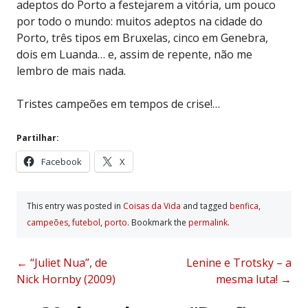
adeptos do Porto a festejarem a vitória, um pouco
por todo o mundo: muitos adeptos na cidade do
Porto, três tipos em Bruxelas, cinco em Genebra,
dois em Luanda… e, assim de repente, não me
lembro de mais nada.
Tristes campeões em tempos de crise!…
Partilhar:
Facebook
X
This entry was posted in
Coisas da Vida
and tagged
benfica
,
campeões
,
futebol
,
porto
. Bookmark the
permalink
.
Post
←
“Juliet Nua”, de
Lenine e Trotsky – a
Nick Hornby (2009)
mesma luta!
→
navigation