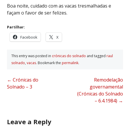
Boa noite, cuidado com as vacas tresmalhadas e
façam o favor de ser felizes.
Partilhar:
Facebook
X
This entry was posted in
crónicas do solnado
and tagged
raul
solnado
,
vacas
. Bookmark the
permalink
.
Post
←
Crónicas do
Remodelação
Solnado – 3
governamental
navigation
(Crónicas do Solnado
– 6.4.1984)
→
Leave a Reply