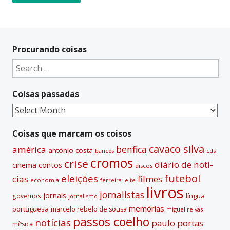
A
l
t
Procurando coisas
e
Search
r
for:
n
Coisas passadas
a
t
Coisas
i
passadas
v
Coisas que marcam os coisos
e
cavaco silva
benfica
américa
antónio costa
cds
bancos
:
cromos
crise
diário de notí­
contos
cinema
discos
futebol
eleições
cias
filmes
economia
ferreira leite
livros
jornalistas
jornais
lí­ngua
governos
jornalismo
memórias
portuguesa
marcelo rebelo de sousa
miguel relvas
passos coelho
notí­cias
paulo portas
míºsica