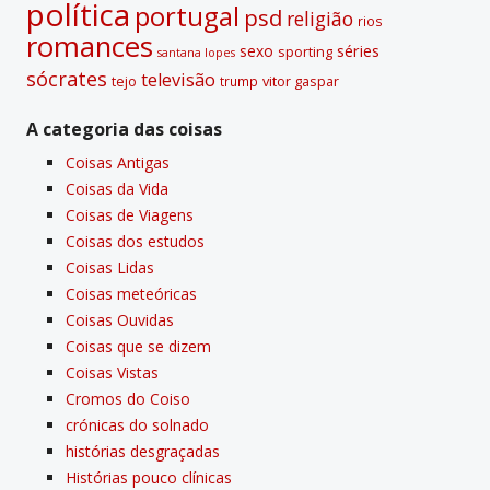
polí­tica
portugal
psd
religião
rios
romances
sexo
séries
sporting
santana lopes
sócrates
televisão
tejo
vitor gaspar
trump
A categoria das coisas
Coisas Antigas
Coisas da Vida
Coisas de Viagens
Coisas dos estudos
Coisas Lidas
Coisas meteóricas
Coisas Ouvidas
Coisas que se dizem
Coisas Vistas
Cromos do Coiso
crónicas do solnado
histórias desgraçadas
Histórias pouco clí­nicas