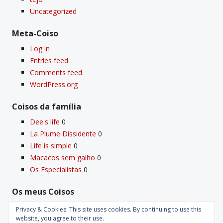
Uncategorized
Meta-Coiso
Log in
Entries feed
Comments feed
WordPress.org
Coisos da famí­lia
Dee's life
0
La Plume Dissidente
0
Life is simple
0
Macacos sem galho
0
Os Especialistas
0
Os meus Coisos
Deus
0
Privacy & Cookies: This site uses cookies. By continuing to use this
Velho Coiso
0
website, you agree to their use.