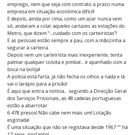
emprego, nem que seja com contrato a prazo numa
empresa em situação económica difícil!
E depois, ainda por cima, como um azar nunca vem
só, andaram a colar aqueles cartazes as estações do
Metro, que dizem “…cuidado com os carteiristas”!
E as pessoas estão sempre a pau, com a mãozinha a
segurar a carteira.
Depois vem um carteirista mais inexperiente, tenta
palmar qualquer coisita e pimba!… é apanhado com a
boca na botija!
A polícia está farta, já não fecha os olhos a nada e lá
vai o larápio para a prisão!
É aqui que entra a notícia… segundo a Direcção Geral
dos Serviços Prisionais, as 48 cadeias portuguesas
estão a abarrotar.
6 478 presos! Não cabe nem mais um! Lotação
esgotada!
É uma situação que não se registava desde 1967 ““ há
17 anos, portanto!