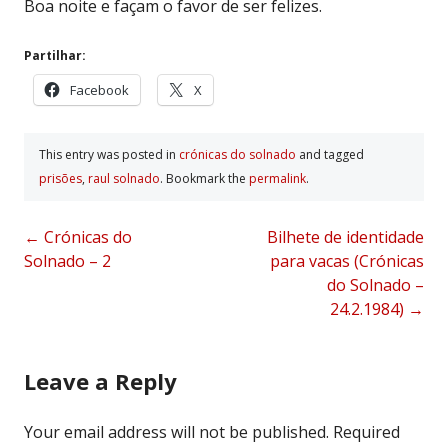
Boa noite e façam o favor de ser felizes.
Partilhar:
Facebook
X
This entry was posted in
crónicas do solnado
and tagged
prisões
,
raul solnado
. Bookmark the
permalink
.
Post
←
Crónicas do
Bilhete de identidade
Solnado – 2
para vacas (Crónicas
navigation
do Solnado –
24.2.1984)
→
Leave a Reply
Your email address will not be published.
Required