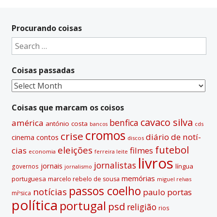
A
l
t
Procurando coisas
e
Search
r
for:
n
Coisas passadas
a
t
Coisas
i
passadas
v
Coisas que marcam os coisos
e
cavaco silva
benfica
américa
antónio costa
cds
bancos
:
cromos
crise
diário de notí­
contos
cinema
discos
futebol
eleições
cias
filmes
economia
ferreira leite
livros
jornalistas
jornais
lí­ngua
governos
jornalismo
memórias
portuguesa
marcelo rebelo de sousa
miguel relvas
passos coelho
notí­cias
paulo portas
míºsica
polí­tica
portugal
psd
religião
rios