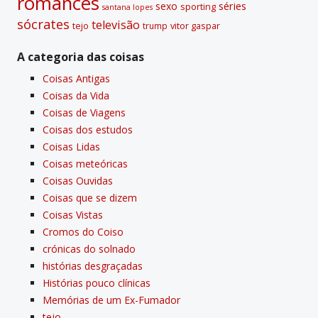
romances
sexo
séries
sporting
santana lopes
sócrates
televisão
tejo
vitor gaspar
trump
A categoria das coisas
Coisas Antigas
Coisas da Vida
Coisas de Viagens
Coisas dos estudos
Coisas Lidas
Coisas meteóricas
Coisas Ouvidas
Coisas que se dizem
Coisas Vistas
Cromos do Coiso
crónicas do solnado
histórias desgraçadas
Histórias pouco clí­nicas
Memórias de um Ex-Fumador
tejo