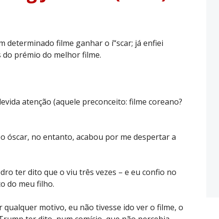
 determinado filme ganhar o í“scar; já enfiei
 do prémio do melhor filme.
devida atenção (aquele preconceito: filme coreano?
 o óscar, no entanto, acabou por me despertar a
dro ter dito que o viu três vezes – e eu confio no
o do meu filho.
qualquer motivo, eu não tivesse ido ver o filme, o
Trump ter dito, num comício, que não percebia