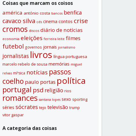
Coisas que marcam os coisos
benfica
américa
antónio costa
bancos
crise
cavaco silva
contos
cinema
cds
cromos
diário de notí­cias
discos
eleições
filmes
economia
ferreira leite
futebol
jornais
governos
jornalismo
livros
jornalistas
lí­ngua portuguesa
memórias
marcelo rebelo de sousa
miguel
passos
notí­cias
míºsica
relvas
polí­tica
coelho
paulo portas
portugal
psd
religião
rios
romances
sexo
sporting
santana lopes
sócrates
televisão
séries
tejo
trump
vitor gaspar
A categoria das coisas