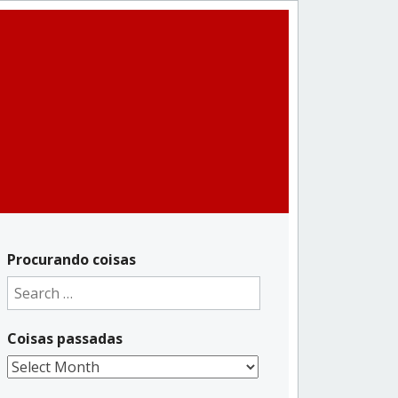
Procurando coisas
Search
for:
Coisas passadas
Coisas
passadas