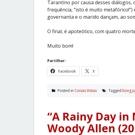
Tarantino por causa desses diálogos, 
frequência, “isto é muito metafórico!”
governanta e o marido dançam, ao som 
O final, é apoteótico, com quatro mort
Muito bom!
Partilhar:
Facebook
X
Posted in
Coisas Vistas
Tagged
bong j
“A Rainy Day in
Woody Allen (20