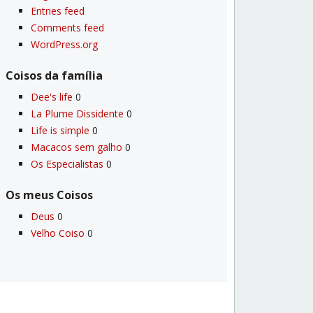
Entries feed
Comments feed
WordPress.org
Coisos da famí­lia
Dee's life
0
La Plume Dissidente
0
Life is simple
0
Macacos sem galho
0
Os Especialistas
0
Os meus Coisos
Deus
0
Velho Coiso
0