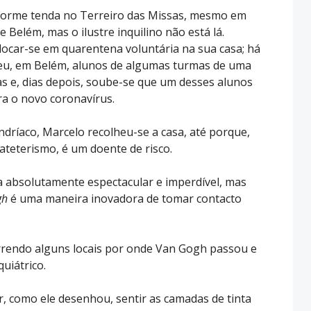
rme tenda no Terreiro das Missas, mesmo em
e Belém, mas o ilustre inquilino não está lá.
locar-se em quarentena voluntária na sua casa; há
beu, em Belém, alunos de algumas turmas de uma
as e, dias depois, soube-se que um desses alunos
ra o novo coronavírus.
ríaco, Marcelo recolheu-se a casa, até porque,
cateterismo, é um doente de risco.
a absolutamente espectacular e imperdível, mas
gh
é uma maneira inovadora de tomar contacto
orrendo alguns locais por onde Van Gogh passou e
quiátrico.
, como ele desenhou, sentir as camadas de tinta