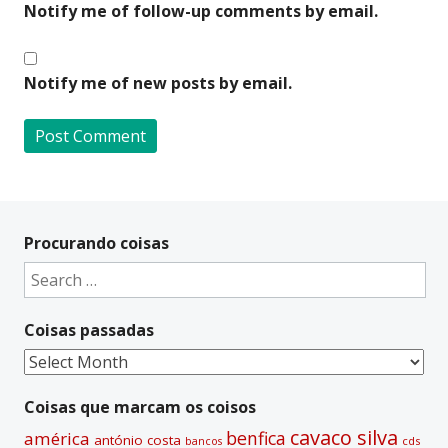
Notify me of follow-up comments by email.
Notify me of new posts by email.
A
l
t
Procurando coisas
e
Search
r
for:
n
Coisas passadas
a
t
Coisas
i
passadas
v
Coisas que marcam os coisos
e
cavaco silva
benfica
américa
antónio costa
cds
bancos