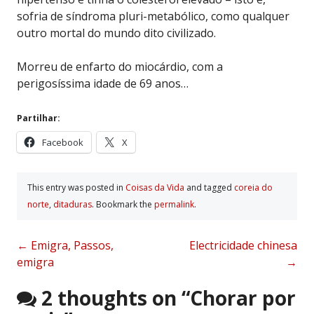
sofria de síndroma pluri-metabólico, como qualquer
outro mortal do mundo dito civilizado.
Morreu de enfarto do miocárdio, com a
perigosíssima idade de 69 anos…
Partilhar:
Facebook
X
This entry was posted in
Coisas da Vida
and tagged
coreia do
norte
,
ditaduras
. Bookmark the
permalink
.
Post
←
Emigra, Passos,
Electricidade chinesa
emigra
→
navigation
2 thoughts on “
Chorar por