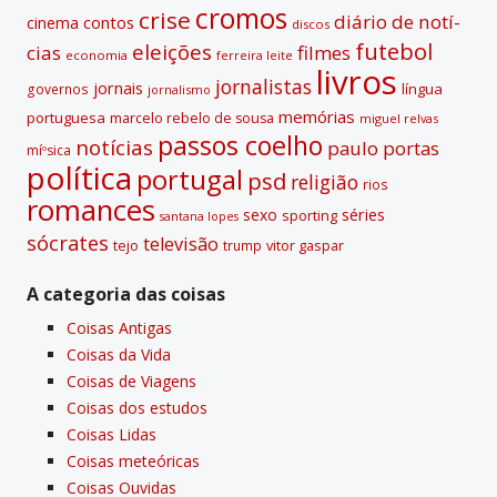
:
cromos
crise
diário de notí­
contos
cinema
discos
futebol
eleições
cias
filmes
economia
ferreira leite
livros
jornalistas
jornais
lí­ngua
governos
jornalismo
memórias
portuguesa
marcelo rebelo de sousa
miguel relvas
passos coelho
notí­cias
paulo portas
míºsica
polí­tica
portugal
psd
religião
rios
romances
sexo
séries
sporting
santana lopes
sócrates
televisão
tejo
vitor gaspar
trump
A categoria das coisas
Coisas Antigas
Coisas da Vida
Coisas de Viagens
Coisas dos estudos
Coisas Lidas
Coisas meteóricas
Coisas Ouvidas