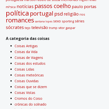
passos coelho
notí­cias
paulo portas
míºsica
polí­tica
portugal
psd
religião
rios
romances
sexo
séries
sporting
santana lopes
sócrates
televisão
tejo
vitor gaspar
trump
A categoria das coisas
Coisas Antigas
Coisas da Vida
Coisas de Viagens
Coisas dos estudos
Coisas Lidas
Coisas meteóricas
Coisas Ouvidas
Coisas que se dizem
Coisas Vistas
Cromos do Coiso
crónicas do solnado