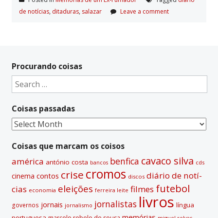
de notí­cias
,
ditaduras
,
salazar
Leave a comment
Procurando coisas
Search
for:
Coisas passadas
Coisas
passadas
Coisas que marcam os coisos
cavaco silva
benfica
américa
antónio costa
cds
bancos
cromos
crise
diário de notí­
contos
cinema
discos
futebol
eleições
cias
filmes
economia
ferreira leite
livros
jornalistas
jornais
lí­ngua
governos
jornalismo
memórias
portuguesa
marcelo rebelo de sousa
miguel relvas