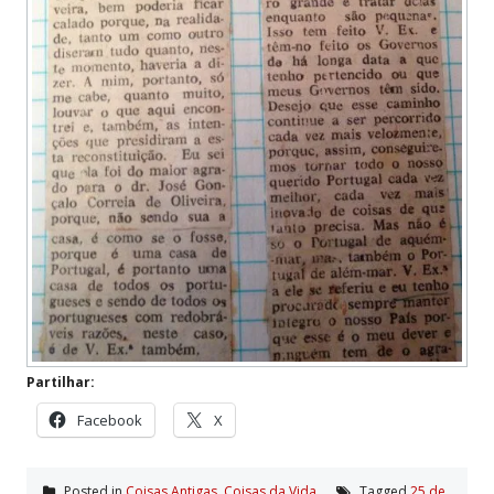
Partilhar:
Facebook
X
Posted in
Coisas Antigas
,
Coisas da Vida
Tagged
25 de