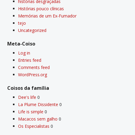
histórias desgraçadas
Histórias pouco clí­nicas
Memórias de um Ex-Fumador
tejo
Uncategorized
Meta-Coiso
Log in
Entries feed
Comments feed
WordPress.org
Coisos da famí­lia
Dee's life
0
La Plume Dissidente
0
Life is simple
0
Macacos sem galho
0
Os Especialistas
0