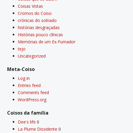
Coisas Vistas
Cromos do Coiso
crónicas do solnado
histórias desgraçadas
Histórias pouco clí­nicas
Memórias de um Ex-Fumador
tejo
Uncategorized
Meta-Coiso
Log in
Entries feed
Comments feed
WordPress.org
Coisos da famí­lia
Dee's life
0
La Plume Dissidente
0