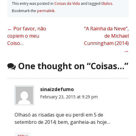
This entry was posted in
Coisas da Vida
and tagged
tí­tulos
.
Bookmark the
permalink
.
Post
←
Por favor, não
“A Rainha da Neve”,
copiem o meu
de Michael
navigation
Coiso…
Cunningham (2014)
→
One thought on “
Coisas…
”
sinaizdefumo
February 23, 2015 at 9:29 pm
Olhasó as risadas que eu perdi em 5 de
setembro de 2014; bem, ganheia-as hoje…