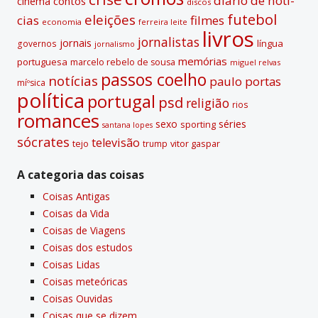
diário de notí­
contos
cinema
discos
futebol
eleições
cias
filmes
economia
ferreira leite
livros
jornalistas
jornais
lí­ngua
governos
jornalismo
memórias
portuguesa
marcelo rebelo de sousa
miguel relvas
passos coelho
notí­cias
paulo portas
míºsica
polí­tica
portugal
psd
religião
rios
romances
sexo
séries
sporting
santana lopes
sócrates
televisão
tejo
vitor gaspar
trump
A categoria das coisas
Coisas Antigas
Coisas da Vida
Coisas de Viagens
Coisas dos estudos
Coisas Lidas
Coisas meteóricas
Coisas Ouvidas
Coisas que se dizem