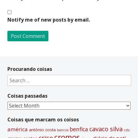
Notify me of new posts by email.
A
l
t
Procurando coisas
e
Search
r
for:
n
Coisas passadas
a
t
Coisas
i
passadas
v
Coisas que marcam os coisos
e
cavaco silva
benfica
américa
antónio costa
cds
bancos
:
cromos
crise