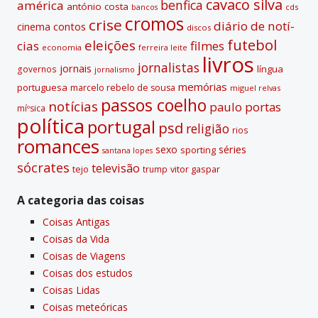
cavaco silva
benfica
américa
antónio costa
cds
bancos
cromos
crise
diário de notí­
contos
cinema
discos
futebol
eleições
cias
filmes
economia
ferreira leite
livros
jornalistas
jornais
lí­ngua
governos
jornalismo
memórias
portuguesa
marcelo rebelo de sousa
miguel relvas
passos coelho
notí­cias
paulo portas
míºsica
polí­tica
portugal
psd
religião
rios
romances
sexo
séries
sporting
santana lopes
sócrates
televisão
tejo
vitor gaspar
trump
A categoria das coisas
Coisas Antigas
Coisas da Vida
Coisas de Viagens
Coisas dos estudos
Coisas Lidas
Coisas meteóricas