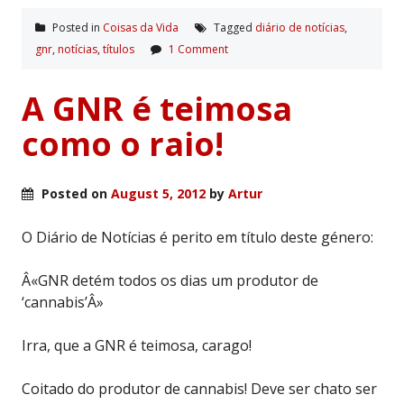
Posted in
Coisas da Vida
Tagged
diário de notí­cias
,
gnr
,
notí­cias
,
tí­tulos
1 Comment
A GNR é teimosa
como o raio!
Posted on
August 5, 2012
by
Artur
O Diário de Notícias é perito em título deste género:
Â«GNR detém todos os dias um produtor de
‘cannabis’Â»
Irra, que a GNR é teimosa, carago!
Coitado do produtor de cannabis! Deve ser chato ser