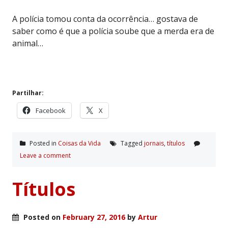
A polícia tomou conta da ocorrência… gostava de
saber como é que a polícia soube que a merda era de
animal…
Partilhar:
Facebook
X
Posted in
Coisas da Vida
Tagged
jornais
,
tí­tulos
Leave a comment
Títulos
Posted on
February 27, 2016
by
Artur