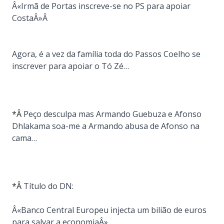
Â«Irmã de Portas inscreve-se no PS para apoiar
CostaÂ»Â
Agora, é a vez da família toda do Passos Coelho se
inscrever para apoiar o Tó Zé…
*Â
Peço desculpa mas Armando Guebuza e Afonso
Dhlakama soa-me a Armando abusa de Afonso na
cama…
*Â
Título do DN:
Â«Banco Central Europeu injecta um bilião de euros
para salvar a economiaÂ»