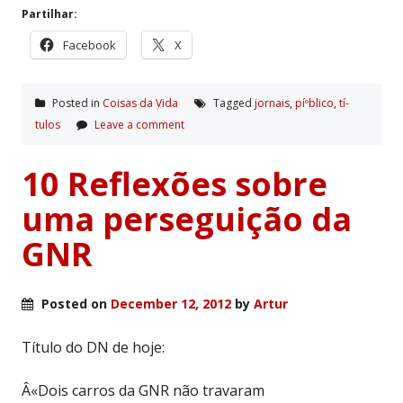
Partilhar:
Facebook
X
Posted in
Coisas da Vida
Tagged
jornais
,
píºblico
,
tí­
tulos
Leave a comment
10 Reflexões sobre
uma perseguição da
GNR
Posted on
December 12, 2012
by
Artur
Título do DN de hoje:
Â«Dois carros da GNR não travaram