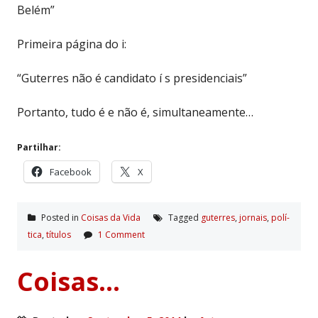
Belém”
Primeira página do i:
“Guterres não é candidato í s presidenciais”
Portanto, tudo é e não é, simultaneamente…
Partilhar:
Facebook
X
Posted in
Coisas da Vida
Tagged
guterres
,
jornais
,
polí­
tica
,
tí­tulos
1 Comment
Coisas…