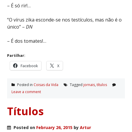
– É só rir!…
“O vírus zika esconde-se nos testículos, mas não é o
único” –
DN
– É dos tomates!…
Partilhar:
Facebook
X
Posted in
Coisas da Vida
Tagged
jornais
,
tí­tulos
Leave a comment
Títulos
Posted on
February 26, 2015
by
Artur