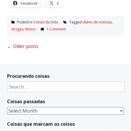
Facebook
X
Posted in
Coisas da Vida
Tagged
diário de notí­cias
,
drogas
,
tí­tulos
1 Comment
Posts
←
Older posts
navigation
Procurando coisas
Search
for:
Coisas passadas
Coisas
passadas
Coisas que marcam os coisos