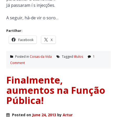
Já passaram í s injecções.
A seguir, há-de vir o soro…
Partilhar:
Facebook
X
Posted in
Coisas da Vida
Tagged
tí­tulos
1
Comment
Finalmente,
aumentos na Função
Pública!
Posted on
June 24, 2013
by
Artur