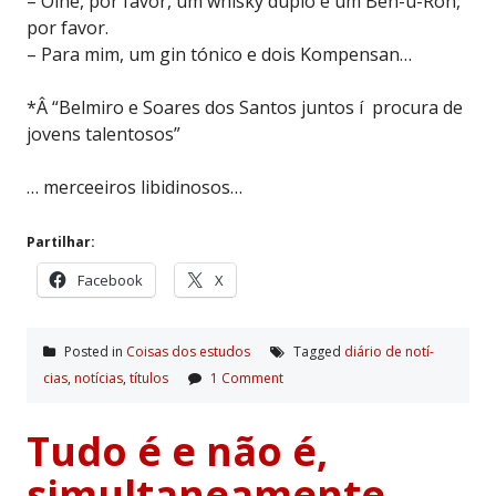
– Olhe, por favor, um whisky duplo e um Ben-u-Ron,
por favor.
– Para mim, um gin tónico e dois Kompensan…
*Â “Belmiro e Soares dos Santos juntos í procura de
jovens talentosos”
… merceeiros libidinosos…
Partilhar:
Facebook
X
Posted in
Coisas dos estudos
Tagged
diário de notí­
cias
,
notí­cias
,
tí­tulos
1 Comment
Tudo é e não é,
simultaneamente