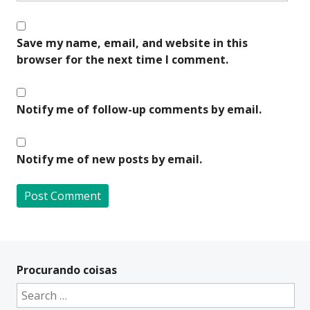
Save my name, email, and website in this
browser for the next time I comment.
Notify me of follow-up comments by email.
Notify me of new posts by email.
A
l
t
Procurando coisas
e
Search
r
for: