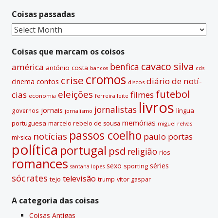
n
Coisas passadas
a
t
Coisas
i
passadas
v
Coisas que marcam os coisos
e
cavaco silva
benfica
américa
antónio costa
cds
bancos
:
cromos
crise
diário de notí­
contos
cinema
discos
futebol
eleições
cias
filmes
economia
ferreira leite
livros
jornalistas
jornais
lí­ngua
governos
jornalismo
memórias
portuguesa
marcelo rebelo de sousa
miguel relvas
passos coelho
notí­cias
paulo portas
míºsica
polí­tica
portugal
psd
religião
rios
romances
sexo
séries
sporting
santana lopes
sócrates
televisão
tejo
vitor gaspar
trump
A categoria das coisas
Coisas Antigas