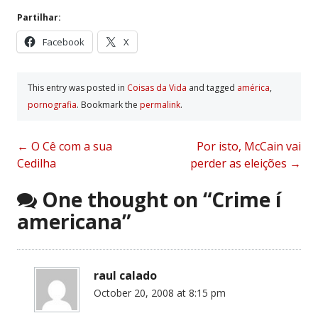
Partilhar:
Facebook
X
This entry was posted in
Coisas da Vida
and tagged
américa
,
pornografia
. Bookmark the
permalink
.
Post
←
O Cê com a sua
Por isto, McCain vai
Cedilha
perder as eleições
→
navigation
One thought on “
Crime í
americana
”
raul calado
October 20, 2008 at 8:15 pm