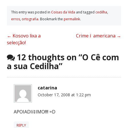
This entry was posted in
Coisas da Vida
and tagged
cedilha
,
erros
,
ortografia
. Bookmark the
permalink
.
Post
←
Kosovo lixa a
Crime í americana
→
selecção!
navigation
12 thoughts on “
O Cê com
a sua Cedilha
”
catarina
October 17, 2008 at 1:22 pm
APOIADIí‡IMO!!!! =D
REPLY