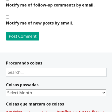
Notify me of follow-up comments by email.
Notify me of new posts by email.
A
l
t
Procurando coisas
e
Search
r
for:
n
Coisas passadas
a
t
Coisas
i
passadas
v
Coisas que marcam os coisos
e
cavaco silva
benfica
américa