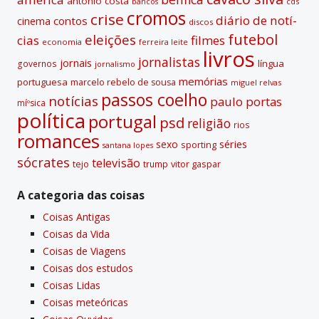
antónio costa
cds
bancos
:
cromos
crise
diário de notí­
contos
cinema
discos
futebol
eleições
cias
filmes
economia
ferreira leite
livros
jornalistas
jornais
lí­ngua
governos
jornalismo
memórias
portuguesa
marcelo rebelo de sousa
miguel relvas
passos coelho
notí­cias
paulo portas
míºsica
polí­tica
portugal
psd
religião
rios
romances
sexo
séries
sporting
santana lopes
sócrates
televisão
tejo
vitor gaspar
trump
A categoria das coisas
Coisas Antigas
Coisas da Vida
Coisas de Viagens
Coisas dos estudos
Coisas Lidas
Coisas meteóricas