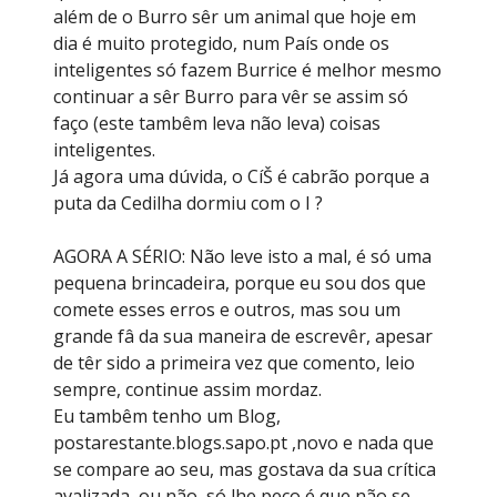
além de o Burro sêr um animal que hoje em
dia é muito protegido, num País onde os
inteligentes só fazem Burrice é melhor mesmo
continuar a sêr Burro para vêr se assim só
faço (este tambêm leva não leva) coisas
inteligentes.
Já agora uma dúvida, o CíŠ é cabrão porque a
puta da Cedilha dormiu com o I ?
AGORA A SÉRIO: Não leve isto a mal, é só uma
pequena brincadeira, porque eu sou dos que
comete esses erros e outros, mas sou um
grande fâ da sua maneira de escrevêr, apesar
de têr sido a primeira vez que comento, leio
sempre, continue assim mordaz.
Eu tambêm tenho um Blog,
postarestante.blogs.sapo.pt ,novo e nada que
se compare ao seu, mas gostava da sua crítica
avalizada, ou não, só lhe peço é que não se