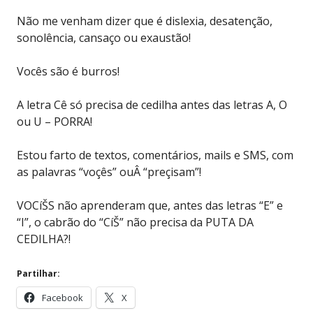
Não me venham dizer que é dislexia, desatenção,
sonolência, cansaço ou exaustão!
Vocês são é burros!
A letra Cê só precisa de cedilha antes das letras A, O
ou U – PORRA!
Estou farto de textos, comentários, mails e SMS, com
as palavras “voçês” ouÂ “preçisam”!
VOCíŠS não aprenderam que, antes das letras “E” e
“I”, o cabrão do “CíŠ” não precisa da PUTA DA
CEDILHA?!
Partilhar:
Facebook
X