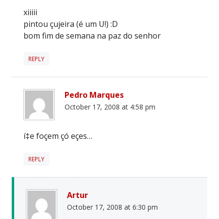
xiiiii
pintou çujeira (é um U!) :D
bom fim de semana na paz do senhor
REPLY
Pedro Marques
October 17, 2008 at 4:58 pm
í‡e foçem çó eçes…
REPLY
Artur
October 17, 2008 at 6:30 pm