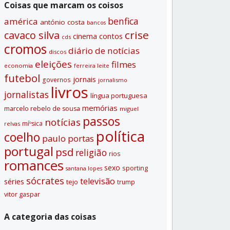
Coisas que marcam os coisos
benfica
américa
antónio costa
bancos
crise
cavaco silva
contos
cinema
cds
cromos
diário de notí­cias
discos
eleições
filmes
economia
ferreira leite
futebol
jornais
governos
jornalismo
livros
jornalistas
lí­ngua portuguesa
memórias
marcelo rebelo de sousa
miguel
passos
notí­cias
míºsica
relvas
polí­tica
coelho
paulo portas
portugal
psd
religião
rios
romances
sexo
sporting
santana lopes
sócrates
televisão
séries
tejo
trump
vitor gaspar
A categoria das coisas