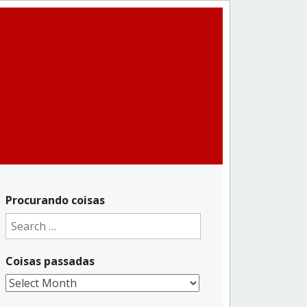
Procurando coisas
Search
for:
Coisas passadas
Coisas
passadas