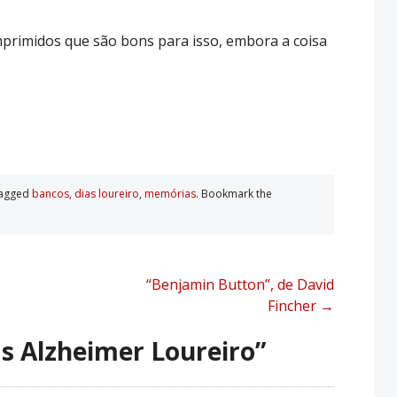
primidos que são bons para isso, embora a coisa
tagged
bancos
,
dias loureiro
,
memórias
. Bookmark the
“Benjamin Button”, de David
Fincher
→
s Alzheimer Loureiro
”