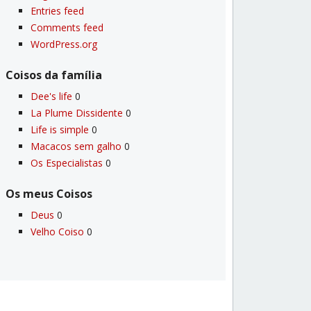
Entries feed
Comments feed
WordPress.org
Coisos da famí­lia
Dee's life
0
La Plume Dissidente
0
Life is simple
0
Macacos sem galho
0
Os Especialistas
0
Os meus Coisos
Deus
0
Velho Coiso
0