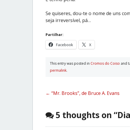
Se quiseres, dou-te o nome de uns com
seja irreversível, pá…
Partilhar:
Facebook
X
This entry was posted in
Cromos do Coiso
and 
permalink
.
Post
←
“Mr. Brooks”, de Bruce A. Evans
navigation
5 thoughts on “
Dia