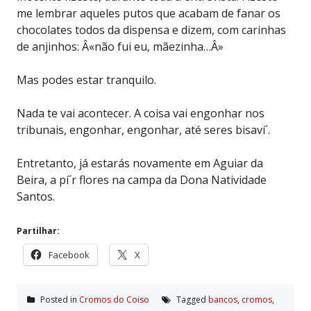
me lembrar aqueles putos que acabam de fanar os
chocolates todos da dispensa e dizem, com carinhas
de anjinhos: Â«não fui eu, mãezinha…Â»
Mas podes estar tranquilo.
Nada te vai acontecer. A coisa vai engonhar nos
tribunais, engonhar, engonhar, até seres bisaví´.
Entretanto, já estarás novamente em Aguiar da
Beira, a pí´r flores na campa da Dona Natividade
Santos.
Partilhar:
Facebook
X
Posted in
Cromos do Coiso
Tagged
bancos
,
cromos
,