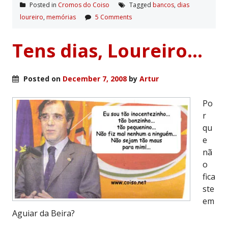
Posted in
Cromos do Coiso
Tagged
bancos
,
dias
loureiro
,
memórias
5 Comments
Tens dias, Loureiro…
Posted on
December 7, 2008
by
Artur
Po
r
qu
e
nã
o
fica
ste
em
Aguiar da Beira?