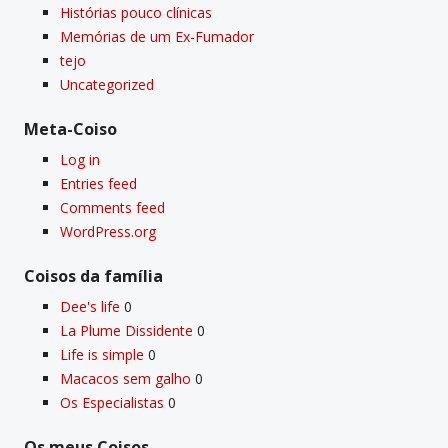
Histórias pouco clí­nicas
Memórias de um Ex-Fumador
tejo
Uncategorized
Meta-Coiso
Log in
Entries feed
Comments feed
WordPress.org
Coisos da famí­lia
Dee's life
0
La Plume Dissidente
0
Life is simple
0
Macacos sem galho
0
Os Especialistas
0
Os meus Coisos