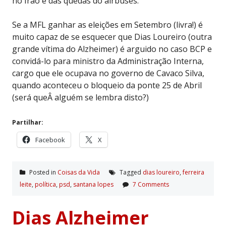
no Irão e das quedas do airbuses.
Se a MFL ganhar as eleições em Setembro (livra!) é
muito capaz de se esquecer que Dias Loureiro (outra
grande vítima do Alzheimer) é arguido no caso BCP e
convidá-lo para ministro da Administração Interna,
cargo que ele ocupava no governo de Cavaco Silva,
quando aconteceu o bloqueio da ponte 25 de Abril
(será queÂ alguém se lembra disto?)
Partilhar:
Facebook
X
Posted in
Coisas da Vida
Tagged
dias loureiro
,
ferreira
leite
,
polí­tica
,
psd
,
santana lopes
7 Comments
Dias Alzheimer