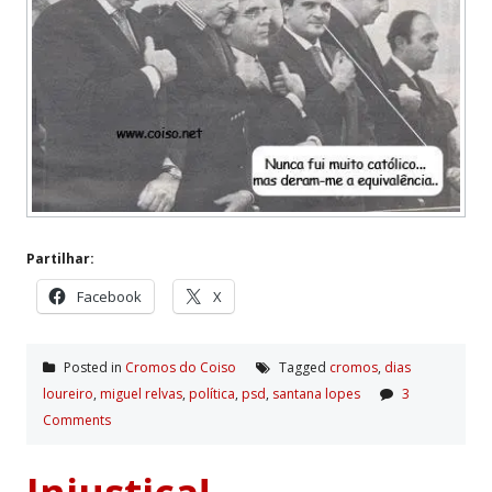
Partilhar:
Facebook
X
Posted in
Cromos do Coiso
Tagged
cromos
,
dias
loureiro
,
miguel relvas
,
polí­tica
,
psd
,
santana lopes
3
Comments