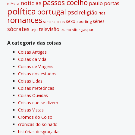
passos coelho
notí­cias
paulo portas
míºsica
polí­tica
portugal
psd
religião
rios
romances
sexo
séries
sporting
santana lopes
sócrates
televisão
tejo
vitor gaspar
trump
A categoria das coisas
Coisas Antigas
Coisas da Vida
Coisas de Viagens
Coisas dos estudos
Coisas Lidas
Coisas meteóricas
Coisas Ouvidas
Coisas que se dizem
Coisas Vistas
Cromos do Coiso
crónicas do solnado
histórias desgraçadas