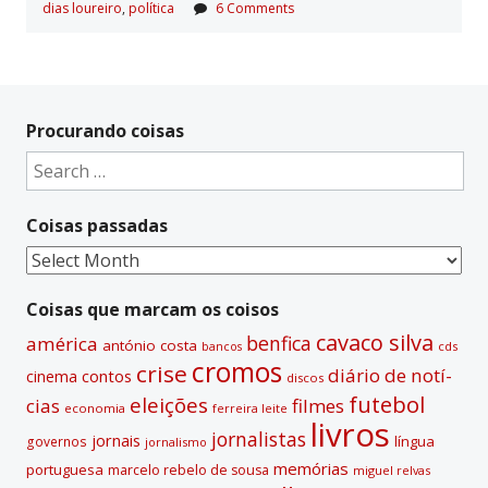
dias loureiro
,
polí­tica
6 Comments
Procurando coisas
Search
for:
Coisas passadas
Coisas
passadas
Coisas que marcam os coisos
cavaco silva
benfica
américa
antónio costa
cds
bancos
cromos
crise
diário de notí­
contos
cinema
discos
futebol
eleições
cias
filmes
economia
ferreira leite
livros
jornalistas
jornais
lí­ngua
governos
jornalismo
memórias
portuguesa
marcelo rebelo de sousa
miguel relvas