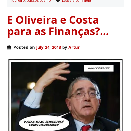
loureiro
,
passos coelho
Leave a comment
E Oliveira e Costa
para as Finanças?…
Posted on
July 24, 2013
by
Artur