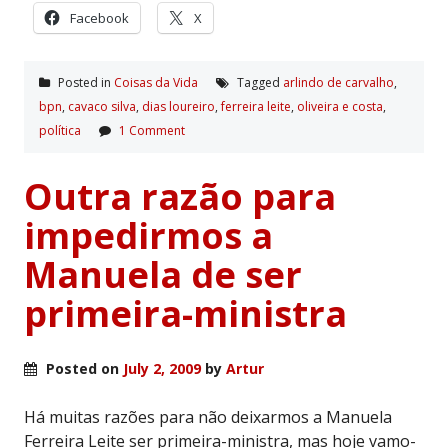
Facebook
X
Posted in
Coisas da Vida
Tagged
arlindo de carvalho
,
bpn
,
cavaco silva
,
dias loureiro
,
ferreira leite
,
oliveira e costa
,
polí­tica
1 Comment
Outra razão para
impedirmos a
Manuela de ser
primeira-ministra
Posted on
July 2, 2009
by
Artur
Há muitas razões para não deixarmos a Manuela
Ferreira Leite ser primeira-ministra, mas hoje vamo-