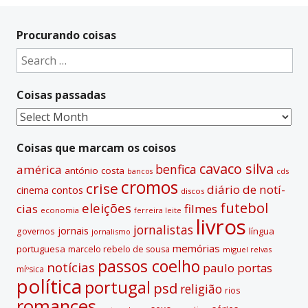
l
t
Procurando coisas
e
Search
r
for:
n
Coisas passadas
a
t
Coisas
i
passadas
v
Coisas que marcam os coisos
e
cavaco silva
benfica
américa
antónio costa
cds
bancos
:
cromos
crise
diário de notí­
contos
cinema
discos
futebol
eleições
cias
filmes
economia
ferreira leite
livros
jornalistas
jornais
lí­ngua
governos
jornalismo
memórias
portuguesa
marcelo rebelo de sousa
miguel relvas
passos coelho
notí­cias
paulo portas
míºsica
polí­tica
portugal
psd
religião
rios
romances