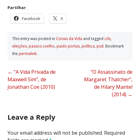
Partilhar:
Facebook
X
This entry was posted in
Coisas da Vida
and tagged
cds
,
eleições
,
passos coelho
,
paulo portas
,
polí­tica
,
psd
. Bookmark
the
permalink
.
Post
←
“A Vida Privada de
“O Assassinato de
Maxwell Sim”, de
Margaret Thatcher”,
navigation
Jonathan Coe (2010)
de Hilary Mantel
(2014)
→
Leave a Reply
Your email address will not be published.
Required