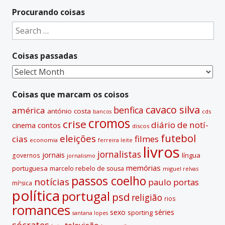
t
Procurando coisas
e
Search
r
for:
n
Coisas passadas
a
t
Coisas
i
passadas
v
Coisas que marcam os coisos
e
cavaco silva
benfica
américa
antónio costa
cds
bancos
:
cromos
crise
diário de notí­
contos
cinema
discos
futebol
eleições
cias
filmes
economia
ferreira leite
livros
jornalistas
jornais
lí­ngua
governos
jornalismo
memórias
portuguesa
marcelo rebelo de sousa
miguel relvas
passos coelho
notí­cias
paulo portas
míºsica
polí­tica
portugal
psd
religião
rios
romances
sexo
séries
sporting
santana lopes
sócrates