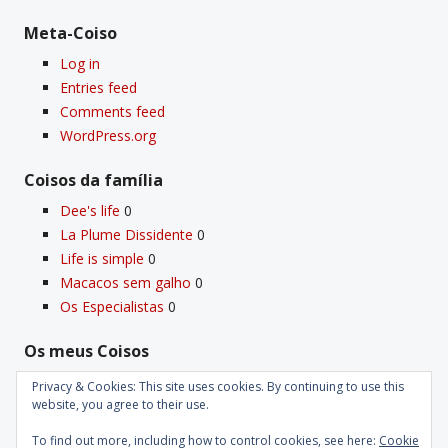
Meta-Coiso
Log in
Entries feed
Comments feed
WordPress.org
Coisos da famí­lia
Dee's life
0
La Plume Dissidente
0
Life is simple
0
Macacos sem galho
0
Os Especialistas
0
Os meus Coisos
Deus
0
Privacy & Cookies: This site uses cookies. By continuing to use this
Velho Coiso
0
website, you agree to their use.
To find out more, including how to control cookies, see here:
Cookie