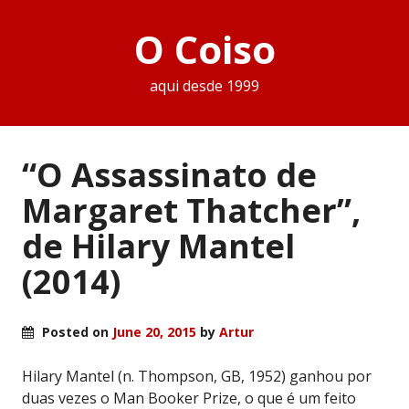
O Coiso
aqui desde 1999
“O Assassinato de
Margaret Thatcher”,
de Hilary Mantel
(2014)
Posted on
June 20, 2015
by
Artur
Hilary Mantel (n. Thompson, GB, 1952) ganhou por
duas vezes o Man Booker Prize, o que é um feito