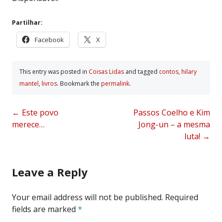
Partilhar:
Facebook
X
This entry was posted in
Coisas Lidas
and tagged
contos
,
hilary
mantel
,
livros
. Bookmark the
permalink
.
Post
←
Este povo
Passos Coelho e Kim
merece…
Jong-un – a mesma
navigation
luta!
→
Leave a Reply
Your email address will not be published.
Required
fields are marked
*