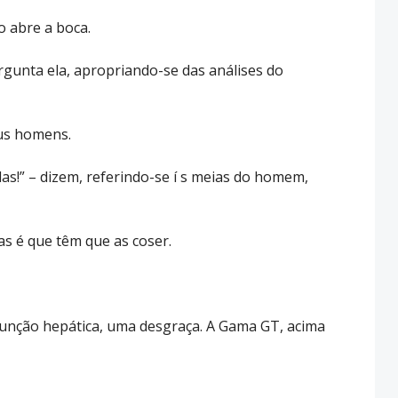
 abre a boca.
rgunta ela, apropriando-se das análises do
us homens.
s!” – dizem, referindo-se í s meias do homem,
as é que têm que as coser.
 função hepática, uma desgraça. A Gama GT, acima