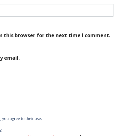
n this browser for the next time I comment.
y email.
, you agree to their use.
y
Proudly powered by WordPress
|
Theme: Kubrick 2014.