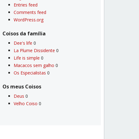
Entries feed
Comments feed
WordPress.org
Coisos da famí­lia
Dee's life
0
La Plume Dissidente
0
Life is simple
0
Macacos sem galho
0
Os Especialistas
0
Os meus Coisos
Deus
0
Velho Coiso
0