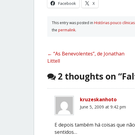
Facebook
X
This entry was posted in
Histórias pouco clí­nicas
the
permalink
.
Post
←
“As Benevolentes”, de Jonathan
Littell
navigation
2 thoughts on “
Fal
kruzeskanhoto
June 5, 2009 at 9:42 pm
E depois também há coisas que não
sentidos…