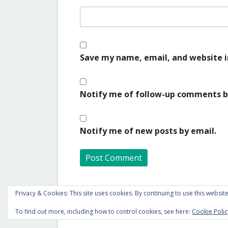
Save my name, email, and website i
Notify me of follow-up comments b
Notify me of new posts by email.
A
Privacy & Cookies: This site uses cookies. By continuing to use this website
l
t
To find out more, including how to control cookies, see here:
Cookie Polic
e