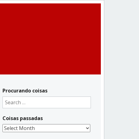
Procurando coisas
Search
for:
Coisas passadas
Coisas
passadas