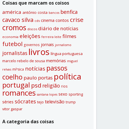
Coisas que marcam os coisos
benfica
américa
antónio costa
bancos
crise
cavaco silva
contos
cinema
cds
cromos
diário de notí­cias
discos
eleições
filmes
economia
ferreira leite
futebol
jornais
governos
jornalismo
livros
jornalistas
lí­ngua portuguesa
memórias
marcelo rebelo de sousa
miguel
passos
notí­cias
míºsica
relvas
polí­tica
coelho
paulo portas
portugal
psd
religião
rios
romances
sexo
sporting
santana lopes
sócrates
televisão
séries
tejo
trump
vitor gaspar
A categoria das coisas