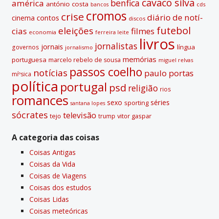
cavaco silva
benfica
américa
antónio costa
cds
bancos
cromos
crise
diário de notí­
contos
cinema
discos
futebol
eleições
cias
filmes
economia
ferreira leite
livros
jornalistas
jornais
lí­ngua
governos
jornalismo
memórias
portuguesa
marcelo rebelo de sousa
miguel relvas
passos coelho
notí­cias
paulo portas
míºsica
polí­tica
portugal
psd
religião
rios
romances
sexo
séries
sporting
santana lopes
sócrates
televisão
tejo
vitor gaspar
trump
A categoria das coisas
Coisas Antigas
Coisas da Vida
Coisas de Viagens
Coisas dos estudos
Coisas Lidas
Coisas meteóricas