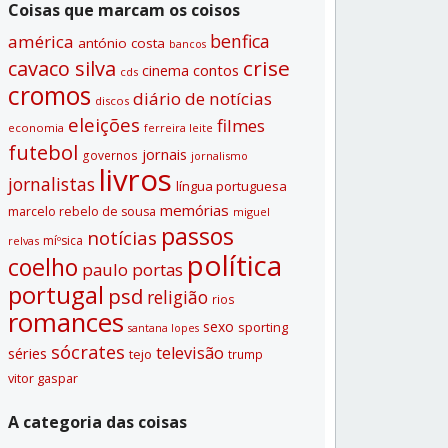
Coisas que marcam os coisos
benfica
américa
antónio costa
bancos
crise
cavaco silva
contos
cinema
cds
cromos
diário de notí­cias
discos
eleições
filmes
economia
ferreira leite
futebol
jornais
governos
jornalismo
livros
jornalistas
lí­ngua portuguesa
memórias
marcelo rebelo de sousa
miguel
passos
notí­cias
míºsica
relvas
polí­tica
coelho
paulo portas
portugal
psd
religião
rios
romances
sexo
sporting
santana lopes
sócrates
televisão
séries
tejo
trump
vitor gaspar
A categoria das coisas