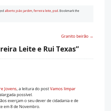
ged
alberto joão jardim
,
ferreira leite
,
psd
. Bookmark the
Granito beirão
→
reira Leite e Rui Texas
”
e Jovens
, a leitura do post
Vamos limpar
alargada possível.
dãos exerçam o seu dever de cidadania e de
te em 8 de Novembro.