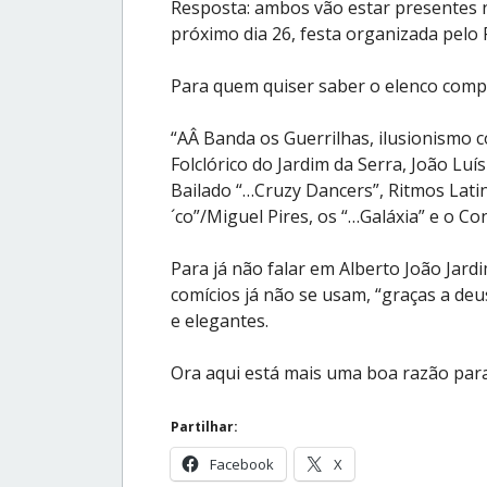
Resposta: ambos vão estar presentes 
próximo dia 26, festa organizada pelo P
Para quem quiser saber o elenco compl
“AÂ Banda os Guerrilhas, ilusionismo 
Folclórico do Jardim da Serra, João Lu
Bailado “…Cruzy Dancers”, Ritmos Latin
´co”/Miguel Pires, os “…Galáxia” e o 
Para já não falar em Alberto João Jardi
comícios já não se usam, “graças a deus
e elegantes.
Ora aqui está mais uma boa razão para
Partilhar:
Facebook
X