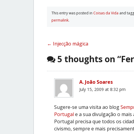
This entry was posted in
Coisas da Vida
and tag
permalink
.
Post
←
Injecção mágica
navigation
5 thoughts on “
Fer
A. João Soares
July 15, 2009 at 8:32 pm
Sugere-se uma visita ao blog
Sempr
Portugal
e a sua divulgação o mais 
Portugal precisa que todos os cida
civismo, sempre e mais precisamen