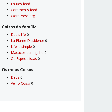
Entries feed
Comments feed
WordPress.org
Coisos da famí­lia
Dee's life
0
La Plume Dissidente
0
Life is simple
0
Macacos sem galho
0
Os Especialistas
0
Os meus Coisos
Deus
0
Velho Coiso
0