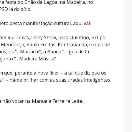
na festa do Chão da Lagoa, na Madeira, no
SD lá do sítio.
eto desta manifestação cultural, aqui
vai
:
com Rui Texas, Dany Show, João Quintino, Grupo
ís Mendonça, Paulo Freitas, Kontrabanda, Grupo de
os, os “…Mariachi”, a Banda “…ígua de Cí
Conjunto “…Madeira Música”
m que, perante a nova líder – a tal que diz que os
”! – há-de brilhar com as suas tiradas inteligentes
 não votar na Manuela Ferreira Leite…