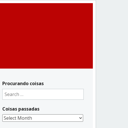
Procurando coisas
Search
for:
Coisas passadas
Coisas
passadas