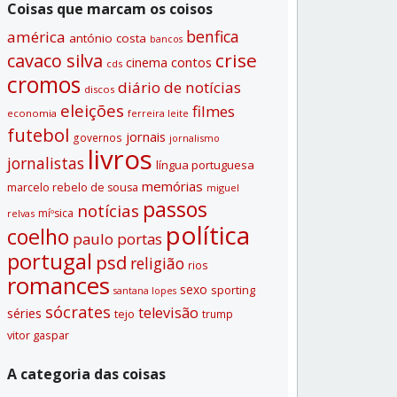
Coisas que marcam os coisos
benfica
américa
antónio costa
bancos
crise
cavaco silva
contos
cinema
cds
cromos
diário de notí­cias
discos
eleições
filmes
economia
ferreira leite
futebol
jornais
governos
jornalismo
livros
jornalistas
lí­ngua portuguesa
memórias
marcelo rebelo de sousa
miguel
passos
notí­cias
míºsica
relvas
polí­tica
coelho
paulo portas
portugal
psd
religião
rios
romances
sexo
sporting
santana lopes
sócrates
televisão
séries
tejo
trump
vitor gaspar
A categoria das coisas