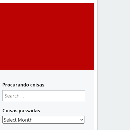
Procurando coisas
Search
for:
Coisas passadas
Coisas
passadas