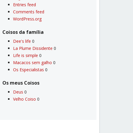
Entries feed
Comments feed
WordPress.org
Coisos da famí­lia
Dee's life
0
La Plume Dissidente
0
Life is simple
0
Macacos sem galho
0
Os Especialistas
0
Os meus Coisos
Deus
0
Velho Coiso
0