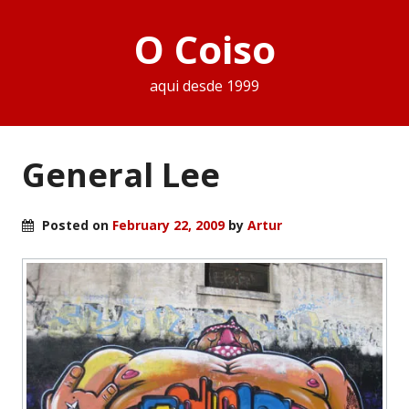
O Coiso
aqui desde 1999
General Lee
Posted on
February 22, 2009
by
Artur