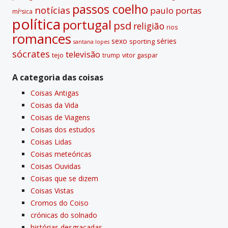
passos coelho
notí­cias
paulo portas
míºsica
polí­tica
portugal
psd
religião
rios
romances
sexo
séries
sporting
santana lopes
sócrates
televisão
tejo
vitor gaspar
trump
A categoria das coisas
Coisas Antigas
Coisas da Vida
Coisas de Viagens
Coisas dos estudos
Coisas Lidas
Coisas meteóricas
Coisas Ouvidas
Coisas que se dizem
Coisas Vistas
Cromos do Coiso
crónicas do solnado
histórias desgraçadas