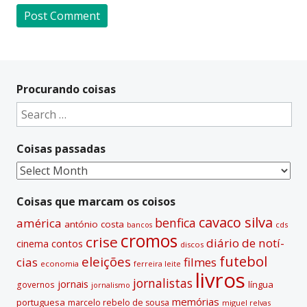
A
l
t
Procurando coisas
e
Search
r
for:
n
Coisas passadas
a
t
Coisas
i
passadas
v
Coisas que marcam os coisos
e
cavaco silva
benfica
américa
antónio costa
cds
bancos
:
cromos
crise
diário de notí­
contos
cinema
discos
futebol
eleições
cias
filmes
economia
ferreira leite
livros
jornalistas
jornais
lí­ngua
governos
jornalismo
memórias
portuguesa
marcelo rebelo de sousa
miguel relvas