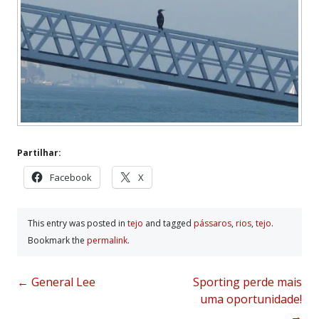
Partilhar:
Facebook
X
This entry was posted in
tejo
and tagged
pássaros
,
rios
,
tejo
.
Bookmark the
permalink
.
Post
←
General Lee
Sporting perde mais
uma oportunidade!
navigation
→