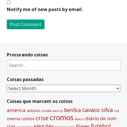
Notify me of new posts by email.
A
l
t
Procurando coisas
e
Search
r
for:
n
Coisas passadas
a
t
Coisas
i
passadas
v
Coisas que marcam os coisos
e
cavaco silva
benfica
américa
antónio costa
cds
bancos
:
cromos
crise
diário de notí­
contos
cinema
discos
futebol
eleições
cias
filmes
economia
ferreira leite