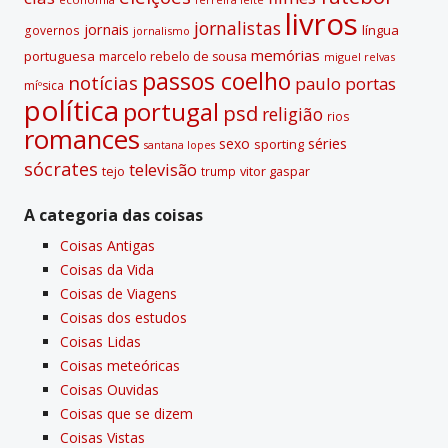
livros
jornalistas
jornais
lí­ngua
governos
jornalismo
memórias
portuguesa
marcelo rebelo de sousa
miguel relvas
passos coelho
notí­cias
paulo portas
míºsica
polí­tica
portugal
psd
religião
rios
romances
sexo
séries
sporting
santana lopes
sócrates
televisão
tejo
vitor gaspar
trump
A categoria das coisas
Coisas Antigas
Coisas da Vida
Coisas de Viagens
Coisas dos estudos
Coisas Lidas
Coisas meteóricas
Coisas Ouvidas
Coisas que se dizem
Coisas Vistas