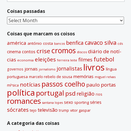
for:
n
Coisas passadas
a
t
Coisas
i
passadas
v
Coisas que marcam os coisos
e
cavaco silva
benfica
américa
antónio costa
cds
bancos
:
cromos
crise
diário de notí­
contos
cinema
discos
futebol
eleições
cias
filmes
economia
ferreira leite
livros
jornalistas
jornais
lí­ngua
governos
jornalismo
memórias
portuguesa
marcelo rebelo de sousa
miguel relvas
passos coelho
notí­cias
paulo portas
míºsica
polí­tica
portugal
psd
religião
rios
romances
sexo
séries
sporting
santana lopes
sócrates
televisão
tejo
vitor gaspar
trump
A categoria das coisas