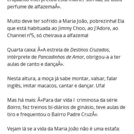
perfume de alfazemaÂ».
Muito deve ter sofrido a Maria João, pobrezinha! Ela
que está habituada ao Jimmy Choo, ao J’Adore, ao
Channel nº5, só cheirava a alfazema!
Quarta caixa: Â«A estrela de
Destinos Cruzados
,
intérprete de
Pancadinhas de Amor
, obrigou-a a ter
aulas de canto e dançaÂ».
Nesta altura, a moça já sabe montar, valsar, falar
inglês, imitar macacos, cantar e dançar. Ufa!
Mas há mais: Â«Para dar vida í criminosa da série
Bairro
, fez treinos bi-diários de ginásio, teve aulas de
tiro e frequentou o Bairro Padre CruzÂ».
Vejam lá se a vida da Maria João não é uma estafa: