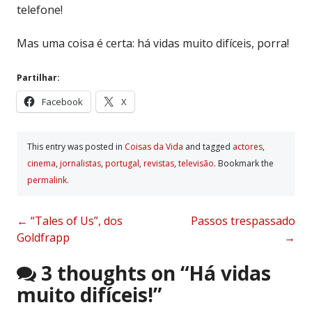
telefone!
Mas uma coisa é certa: há vidas muito difíceis, porra!
Partilhar:
Facebook
X
This entry was posted in
Coisas da Vida
and tagged
actores
,
cinema
,
jornalistas
,
portugal
,
revistas
,
televisão
. Bookmark the
permalink
.
Post
←
“Tales of Us”, dos
Passos trespassado
Goldfrapp
→
navigation
3 thoughts on “
Há vidas
muito difíceis!
”