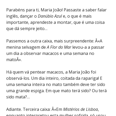
Parabéns para ti, Maria João! Passaste a saber falar
inglês, dançar o
Danúbio Azul
e, o que é mais
importante, aprendeste a montar, que é uma coisa
que dá sempre jeito…
Passemos a outra caixa, mais surpreendente: Â«A
menina selvagem de
A Flor do Mar
levou-a a passar
um dia a observar macacos e uma semana no
matoÂ».
Há quem vá pentear macacos, a Maria João foi
observá-los. Um dia inteiro, coitada da rapariga! E
uma semana inteira no mato também deve ter sido
uma grande espiga. Em que mato terá sido? Ou terá
sido mata?…
Adiante. Terceira caixa: Â«Em
Mistérios de Lisboa
,
enquanto interpretou esta mulher sofrida, só usou