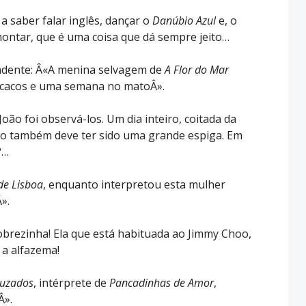
a saber falar inglês, dançar o
Danúbio Azul
e, o
ontar, que é uma coisa que dá sempre jeito…
ndente: Â«A menina selvagem de
A Flor do Mar
acacos e uma semana no matoÂ».
ão foi observá-los. Um dia inteiro, coitada da
to também deve ter sido uma grande espiga. Em
?…
de Lisboa
, enquanto interpretou esta mulher
».
pobrezinha! Ela que está habituada ao Jimmy Choo,
 a alfazema!
ruzados
, intérprete de
Pancadinhas de Amor
,
Â».