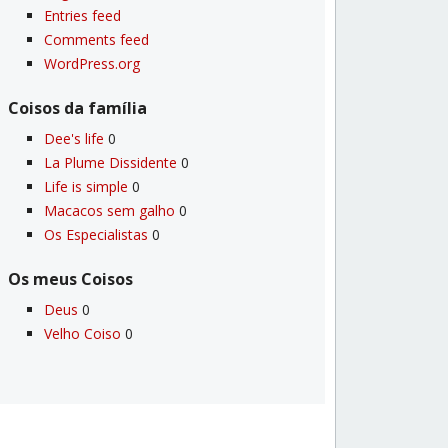
Entries feed
Comments feed
WordPress.org
Coisos da famí­lia
Dee's life
0
La Plume Dissidente
0
Life is simple
0
Macacos sem galho
0
Os Especialistas
0
Os meus Coisos
Deus
0
Velho Coiso
0