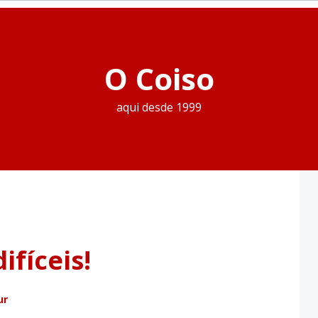
O Coiso
aqui desde 1999
ifíceis!
ur