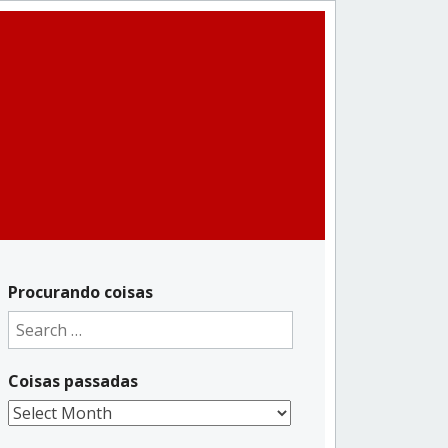
Procurando coisas
Search
for:
Coisas passadas
Coisas
passadas