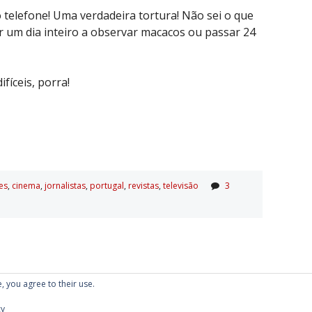
 telefone! Uma verdadeira tortura! Não sei o que
tar um dia inteiro a observar macacos ou passar 24
fíceis, porra!
es
,
cinema
,
jornalistas
,
portugal
,
revistas
,
televisão
3
, you agree to their use.
Proudly powered by WordPress
|
Theme: Kubrick 2014.
cy