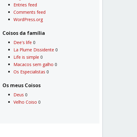
Entries feed
Comments feed
WordPress.org
Coisos da famí­lia
Dee's life
0
La Plume Dissidente
0
Life is simple
0
Macacos sem galho
0
Os Especialistas
0
Os meus Coisos
Deus
0
Velho Coiso
0