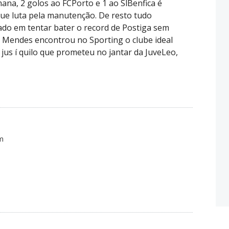
ana, 2 golos ao FCPorto e 1 ao SlBenfica é
ue luta pela manutenção. De resto tudo
ado em tentar bater o record de Postiga sem
ro Mendes encontrou no Sporting o clube ideal
 jus í quilo que prometeu no jantar da JuveLeo,
pm