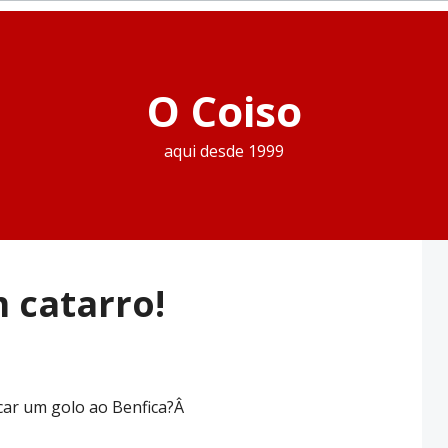
O Coiso
aqui desde 1999
m catarro!
car um golo ao Benfica?Â