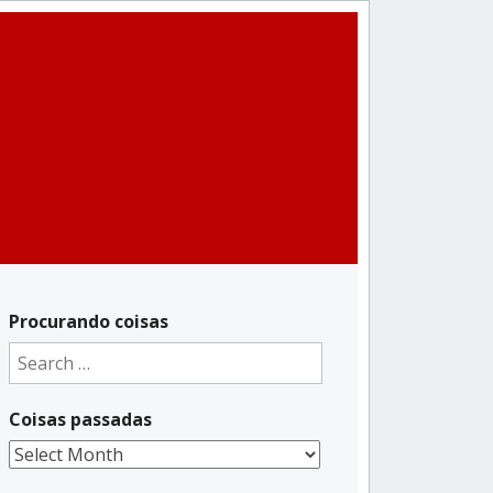
Procurando coisas
Search
for:
Coisas passadas
Coisas
passadas