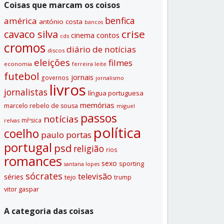
Coisas que marcam os coisos
benfica
américa
antónio costa
bancos
crise
cavaco silva
contos
cinema
cds
cromos
diário de notí­cias
discos
eleições
filmes
economia
ferreira leite
futebol
jornais
governos
jornalismo
livros
jornalistas
lí­ngua portuguesa
memórias
marcelo rebelo de sousa
miguel
passos
notí­cias
míºsica
relvas
polí­tica
coelho
paulo portas
portugal
psd
religião
rios
romances
sexo
sporting
santana lopes
sócrates
televisão
séries
tejo
trump
vitor gaspar
A categoria das coisas