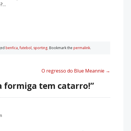
e?…
ged
benfica
,
futebol
,
sporting
. Bookmark the
permalink
.
O regresso do Blue Meannie
→
a formiga tem catarro!
”
pm