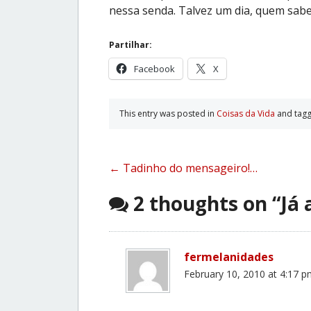
nessa senda. Talvez um dia, quem sab
Partilhar:
Facebook
X
This entry was posted in
Coisas da Vida
and tag
Post
←
Tadinho do mensageiro!…
navigation
2 thoughts on “
Já 
fermelanidades
February 10, 2010 at 4:17 