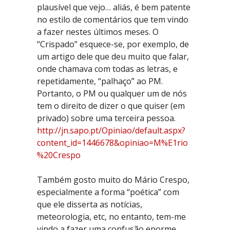
plausível que vejo… aliás, é bem patente
no estilo de comentários que tem vindo
a fazer nestes últimos meses. O
“Crispado” esquece-se, por exemplo, de
um artigo dele que deu muito que falar,
onde chamava com todas as letras, e
repetidamente, “palhaço” ao PM.
Portanto, o PM ou qualquer um de nós
tem o direito de dizer o que quiser (em
privado) sobre uma terceira pessoa.
http://jn.sapo.pt/Opiniao/default.aspx?
content_id=1446678&opiniao=M%E1rio
%20Crespo
Também gosto muito do Mário Crespo,
especialmente a forma “poética” com
que ele disserta as notícias,
meteorologia, etc, no entanto, tem-me
vindo a fazer uma confusão enorme