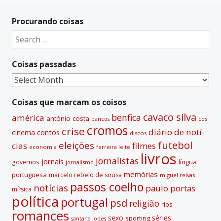
l
t
Procurando coisas
e
Search
r
for:
n
Coisas passadas
a
t
Coisas
i
passadas
v
Coisas que marcam os coisos
e
cavaco silva
benfica
américa
antónio costa
cds
bancos
:
cromos
crise
diário de notí­
contos
cinema
discos
futebol
eleições
cias
filmes
economia
ferreira leite
livros
jornalistas
jornais
lí­ngua
governos
jornalismo
memórias
portuguesa
marcelo rebelo de sousa
miguel relvas
passos coelho
notí­cias
paulo portas
míºsica
polí­tica
portugal
psd
religião
rios
romances
sexo
séries
sporting
santana lopes