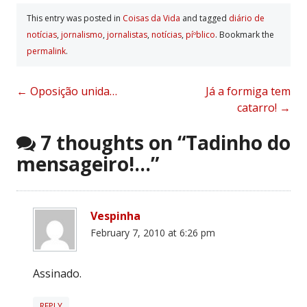
This entry was posted in
Coisas da Vida
and tagged
diário de
notí­cias
,
jornalismo
,
jornalistas
,
notí­cias
,
píºblico
. Bookmark the
permalink
.
Post
←
Oposição unida…
Já a formiga tem
catarro!
→
navigation
7 thoughts on “
Tadinho do
mensageiro!…
”
Vespinha
February 7, 2010 at 6:26 pm
Assinado.
REPLY