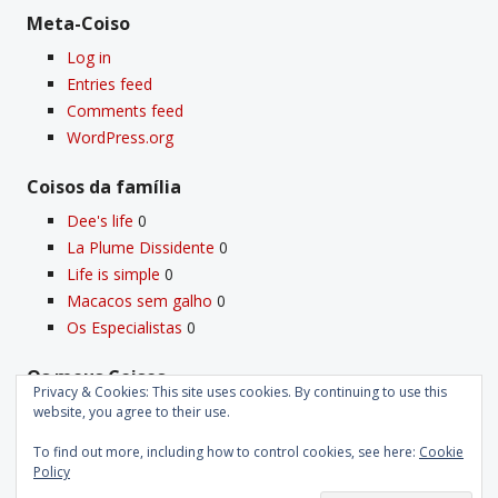
Meta-Coiso
Log in
Entries feed
Comments feed
WordPress.org
Coisos da famí­lia
Dee's life
0
La Plume Dissidente
0
Life is simple
0
Macacos sem galho
0
Os Especialistas
0
Os meus Coisos
Privacy & Cookies: This site uses cookies. By continuing to use this
Deus
0
website, you agree to their use.
Velho Coiso
0
To find out more, including how to control cookies, see here:
Cookie
Policy