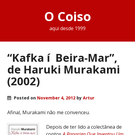
O Coiso
aqui desde 1999
“Kafka í Beira-Mar”,
de Haruki Murakami
(2002)
Posted on
November 4, 2012
by
Artur
Afinal, Murakami não me convenceu.
Depois de ter lido a colectânea de
contos
A Rapariga Que Inventou Um