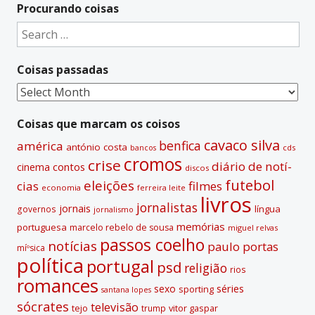
t
Procurando coisas
e
Search
r
for:
n
Coisas passadas
a
t
Coisas
i
passadas
v
Coisas que marcam os coisos
e
cavaco silva
benfica
américa
antónio costa
cds
bancos
:
cromos
crise
diário de notí­
contos
cinema
discos
futebol
eleições
cias
filmes
economia
ferreira leite
livros
jornalistas
jornais
lí­ngua
governos
jornalismo
memórias
portuguesa
marcelo rebelo de sousa
miguel relvas
passos coelho
notí­cias
paulo portas
míºsica
polí­tica
portugal
psd
religião
rios
romances
sexo
séries
sporting
santana lopes
sócrates
televisão
tejo
vitor gaspar
trump