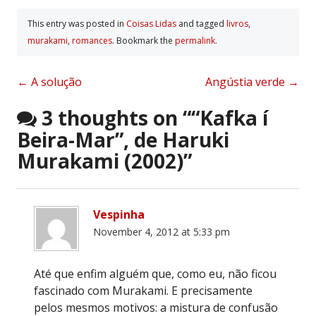
This entry was posted in
Coisas Lidas
and tagged
livros
,
murakami
,
romances
. Bookmark the
permalink
.
Post
←
A solução
Angústia verde
→
navigation
3 thoughts on “
“Kafka í
Beira-Mar”, de Haruki
Murakami (2002)
”
Vespinha
November 4, 2012 at 5:33 pm
Até que enfim alguém que, como eu, não ficou
fascinado com Murakami. E precisamente
pelos mesmos motivos: a mistura de confusão