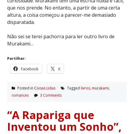
curiosidade. Murakami tem uma escrita fluida e fácil,
que nos prende. No entanto, a partir de uma certa
altura, a coisa começou a parecer-me demasiado
disparatada.
Não sei se terei pachorra para ler outro livro de
Murakami…
Partilhar:
Facebook
X
Posted in
Coisas Lidas
Tagged
livros
,
murakami
,
romances
3 Comments
“A Rapariga que
Inventou um Sonho”,