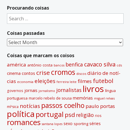
Procurando coisas
Search
for:
Coisas passadas
Coisas
passadas
Coisas que marcam os coisos
cavaco silva
benfica
américa
antónio costa
cds
bancos
cromos
crise
diário de notí­
contos
cinema
discos
futebol
eleições
cias
filmes
economia
ferreira leite
livros
jornalistas
jornais
lí­ngua
governos
jornalismo
memórias
portuguesa
marcelo rebelo de sousa
miguel relvas
passos coelho
notí­cias
paulo portas
míºsica
polí­tica
portugal
psd
religião
rios
romances
sexo
séries
sporting
santana lopes