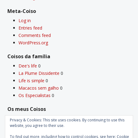
Meta-Coiso
Log in
Entries feed
Comments feed
WordPress.org
Coisos da famí­lia
Dee's life
0
La Plume Dissidente
0
Life is simple
0
Macacos sem galho
0
Os Especialistas
0
Os meus Coisos
Deus
0
Privacy & Cookies: This site uses cookies. By continuing to use this
Velho Coiso
0
website, you agree to their use.
To find out more, including how to control cookies, see here:
Cookie