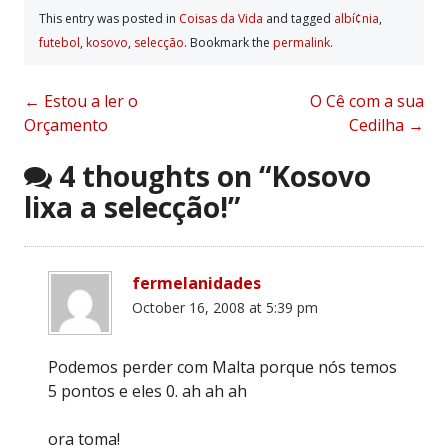
This entry was posted in
Coisas da Vida
and tagged
albí¢nia
,
futebol
,
kosovo
,
selecção
. Bookmark the
permalink
.
Post
←
Estou a ler o
O Cê com a sua
Orçamento
Cedilha
→
navigation
4 thoughts on “
Kosovo
lixa a selecção!
”
fermelanidades
October 16, 2008 at 5:39 pm
Podemos perder com Malta porque nós temos
5 pontos e eles 0. ah ah ah
ora toma!