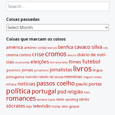
e
Search
r
for:
n
Coisas passadas
a
t
Coisas
i
passadas
v
Coisas que marcam os coisos
e
cavaco silva
benfica
américa
antónio costa
cds
bancos
:
cromos
crise
diário de notí­
contos
cinema
discos
futebol
eleições
cias
filmes
economia
ferreira leite
livros
jornalistas
jornais
lí­ngua
governos
jornalismo
memórias
portuguesa
marcelo rebelo de sousa
miguel relvas
passos coelho
notí­cias
paulo portas
míºsica
polí­tica
portugal
psd
religião
rios
romances
sexo
séries
sporting
santana lopes
sócrates
televisão
tejo
vitor gaspar
trump